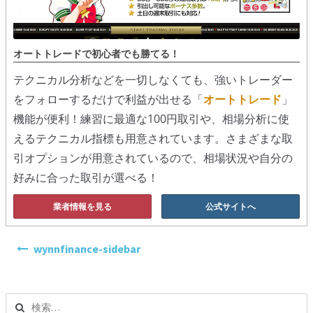
オートトレードで初心者でも勝てる！
テクニカル分析などを一切しなくても、強いトレーダー
をフォローするだけで利益が出せる「
オートトレード
」
機能が便利！練習に最適な100円取引や、相場分析に使
えるテクニカル指標も用意されています。さまざまな取
引オプションが用意されているので、相場状況や自分の
好みに合った取引が選べる！
業者情報を見る
公式サイトへ
投
wynnfinance-sidebar
稿
ナ
ビ
検
ゲ