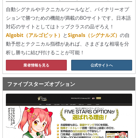
シグナルズ
自動シグナルやテクニカルツールなど、バイナリーオプ
ションで勝つための機能が満載のBOサイトです。日本語
詐欺・ステマなどBO裏話
対応のサイトとしてはトップクラスの品ぞろえ！
ステマに注意！
Algobit（アルゴビット）
と
Signals（シグナルズ）
の自
動予想とテクニカル指標があれば、さまざまな相場を分
２ちゃんまとめ風の詐欺サイト
析し勝ちに結び付けることが可能！
用語集
業者情報を見る
公式サイトへ
ファイブスターズオプション