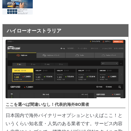
オプションビット
ス
ッ
キ
プ
ファイブスターズオプション
ッ
プ
初心者講座
ハイローオーストラリア
基本ルール・取引のしかた
トレンドを見極める
トレンド順張りで勝つ方法
逆張りと相場変動のしくみ
シグナルはダマシに注意
負けそうなときは損切り
ここを選べば間違いなし！代表的海外BO業者
日本国内で海外バイナリーオプションといえばここ！と
攻略法まとめ
いうくらい知名度・人気のある業者です。サービス内容
ローソク足チャート