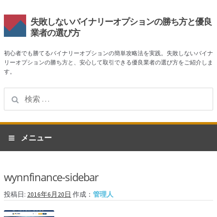
失敗しないバイナリーオプションの勝ち方と優良
業者の選び方
初心者でも勝てるバイナリーオプションの簡単攻略法を実践。失敗しないバイナ
リーオプションの勝ち方と、安心して取引できる優良業者の選び方をご紹介しま
す。
検
索:
ナ
コ
メニュー
ビ
ン
ゲ
テ
ホーム
ー
ン
wynnfinance-sidebar
シ
ツ
業者一覧
ョ
へ
投稿日:
2016年6月20日
作成：
管理人
ン
ス
ハイローオーストラリア
へ
キ