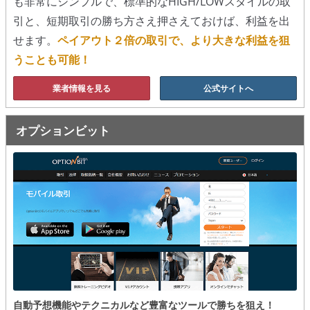
も非常にシンプルで、標準的なHIGH/LOWスタイルの取
引と、短期取引の勝ち方さえ押さえておけば、利益を出
移動平均線
せます。
ペイアウト２倍の取引で、より大きな利益を狙
トレンド順張り
うことも可能！
MACD
業者情報を見る
公式サイトへ
RSI
オプションビット
ボリンジャーバンド
ストラテジーアドバイザー
スポットフォロー
トレーダーズ・チョイス
スプレッド取引
アルゴビット
自動予想機能やテクニカルなど豊富なツールで勝ちを狙え！