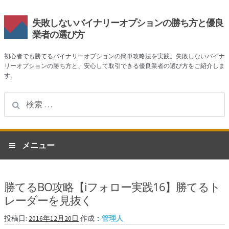
失敗しないバイナリーオプションの勝ち方と優良
業者の選び方
初心者でも勝てるバイナリーオプションの簡単攻略法を実践。失敗しないバイナ
リーオプションの勝ち方と、安心して取引できる優良業者の選び方をご紹介しま
す。
検
索:
ナ
コ
メニュー
ビ
ン
ゲ
テ
ホーム
ー
ン
勝てるBO攻略【iフォロー実践16】勝てるト
シ
ツ
業者一覧
レーダーを見抜く
ョ
へ
ン
ス
ハイローオーストラリア
投稿日:
2016年12月20日
作成：
管理人
へ
キ