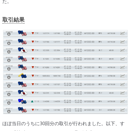
た。
シグナルズ
詐欺・ステマなどBO裏話
取引結果
ステマに注意！
２ちゃんまとめ風の詐欺サイト
用語集
ほぼ当日のうちに30回分の取引が行われました。以下、す