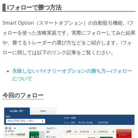
オプションビット
ス
ッ
iフォローで勝つ方法
キ
プ
ファイブスターズオプション
ッ
Smart Option（スマートオプション）の自動取引機能、iフ
プ
初心者講座
ォローを使った攻略実践です。実際にフォローしてみた結果
や、勝てるトレーダーの選び方などをご紹介します。iフォ
基本ルール・取引のしかた
ローに関しては以下のリンク記事をご覧ください。
トレンドを見極める
トレンド順張りで勝つ方法
失敗しないバイナリーオプションの勝ち方―iフォロー
について
逆張りと相場変動のしくみ
今回のフォロー
シグナルはダマシに注意
負けそうなときは損切り
攻略法まとめ
ローソク足チャート