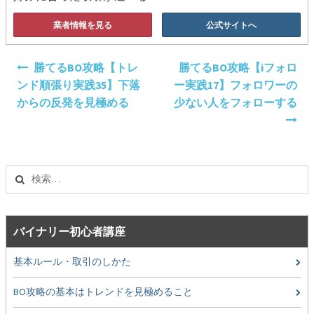
業者情報を見る
公式サイトへ
投
勝てるBO攻略【トレ
勝てるBO攻略【iフォロ
稿
ンド順張り実践35】下落
ー実践17】フォロワーの
ナ
からの反発を見極める
少ない人をフォローする
ビ
ゲ
ー
シ
検
ョ
索:
ン
バイナリー初心者講座
基本ルール・取引のしかた
BO攻略の基本はトレンドを見極めること