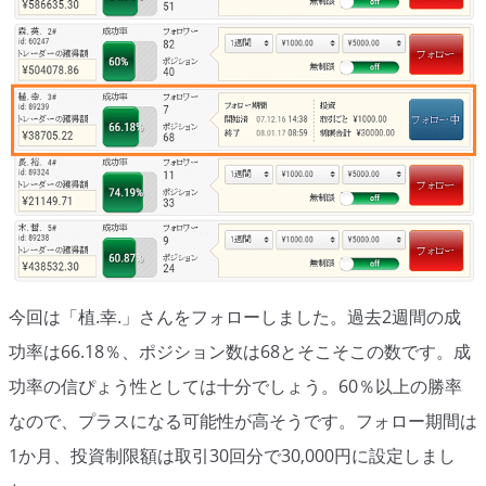
移動平均線
トレンド順張り
MACD
RSI
ボリンジャーバンド
ストラテジーアドバイザー
今回は「植.幸.」さんをフォローしました。過去2週間の成
スポットフォロー
功率は66.18％、ポジション数は68とそこそこの数です。成
トレーダーズ・チョイス
功率の信ぴょう性としては十分でしょう。60％以上の勝率
スプレッド取引
なので、プラスになる可能性が高そうです。フォロー期間は
1か月、投資制限額は取引30回分で30,000円に設定しまし
アルゴビット