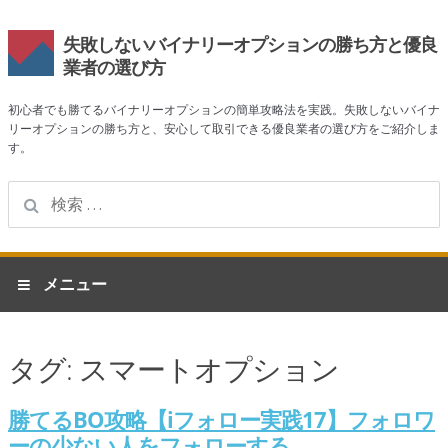
失敗しないバイナリーオプションの勝ち方と優良
業者の選び方
初心者でも勝てるバイナリーオプションの簡単攻略法を実践。失敗しないバイナ
リーオプションの勝ち方と、安心して取引できる優良業者の選び方をご紹介しま
す。
検
索:
ナ
コ
メニュー
ビ
ン
ゲ
テ
ホーム
ー
ン
タグ:
スマートオプション
シ
ツ
業者一覧
ョ
へ
ン
ス
勝てるBO攻略【iフォロー実践17】フォロワ
ハイローオーストラリア
へ
キ
ーの少ない人をフォローする