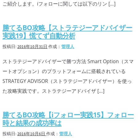
ご紹介します。iフォローに関しては以下のリン […]
移動平均線
トレンド順張り
勝てるBO攻略【ストラテジーアドバイザー
実践19】慌てず自動分析
MACD
投稿日:
2016年10月31日
作成：
管理人
RSI
ストラテジーアドバイザーで勝つ方法 Smart Option（スマ
ボリンジャーバンド
ートオプション）のプラットフォームに搭載されている
ストラテジーアドバイザー
STRATEGY ADVISOR（ストラテジーアドバイザー）を使っ
た攻略実践です。ストラテジーアドバイザ […]
スポットフォロー
トレーダーズ・チョイス
勝てるBO攻略【iフォロー実践15】フォロー
スプレッド取引
時と結果の成功率は
アルゴビット
投稿日:
2016年10月6日
作成：
管理人