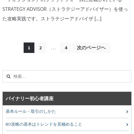
STRATEGY ADVISOR（ストラテジーアドバイザー）を使っ
た攻略実践です。ストラテジーアドバイザ […]
投
1
2
…
4
次のページヘ
稿
ナ
ビ
ゲ
検
索:
ー
シ
ョ
バイナリー初心者講座
ン
基本ルール・取引のしかた
BO攻略の基本はトレンドを見極めること