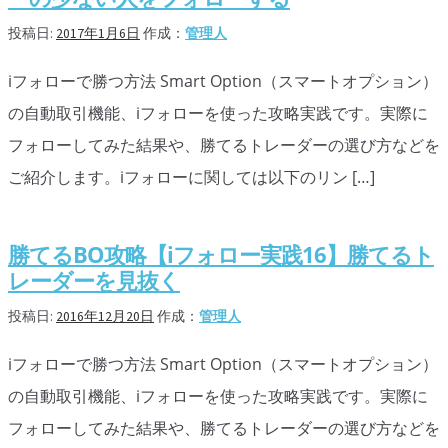
オプションビット
ス
ッ
投稿日:
2017年1月6日
作成：
管理人
キ
プ
ファイブスターズオプション
ッ
iフォローで勝つ方法 Smart Option（スマートオプション）
プ
初心者講座
の自動取引機能、iフォローを使った攻略実践です。実際に
基本ルール・取引のしかた
フォローしてみた結果や、勝てるトレーダーの選び方などを
ご紹介します。iフォローに関しては以下のリン […]
トレンドを見極める
トレンド順張りで勝つ方法
勝てるBO攻略【iフォロー実践16】勝てるト
逆張りと相場変動のしくみ
レーダーを見抜く
シグナルはダマシに注意
投稿日:
2016年12月20日
作成：
管理人
負けそうなときは損切り
iフォローで勝つ方法 Smart Option（スマートオプション）
の自動取引機能、iフォローを使った攻略実践です。実際に
攻略法まとめ
フォローしてみた結果や、勝てるトレーダーの選び方などを
ローソク足チャート