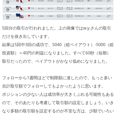
シグナルズ
詐欺・ステマなどBO裏話
ステマに注意！
5回分の取引が行われました。上の画像ではw.y.さんの取引
だけを抜き出しています。
２ちゃんまとめ風の詐欺サイト
結果は5回中3回の成功で、5040（総ペイアウト）-5000（総
用語集
投資額）＝40円の利益になりました。すべて60秒（短期）
取引だったので、ペイアウトがかなり低めになりました。
フォローから1週間ほどで制限額に達したので、もっと多い
合計取引額でフォローしてもよかったように思います。
ポジションの少ない人は成功率が大きくぶれる可能性もある
ので、そのあたりも考慮して取引額の設定しましょう。いき
なり多額の取引額を設定するのが不安な方は、少額でいろい