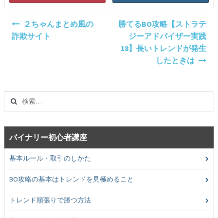
投
２ちゃんまとめ風の
勝てるBO攻略【ストラテ
稿
詐欺サイト
ジーアドバイザー実践
ナ
18】長いトレンドが発生
ビ
したときは
ゲ
ー
シ
検
ョ
索:
ン
バイナリー初心者講座
基本ルール・取引のしかた
BO攻略の基本はトレンドを見極めること
トレンド順張りで勝つ方法