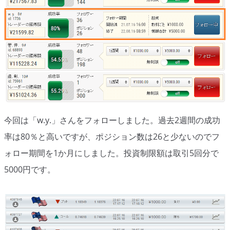
移動平均線
トレンド順張り
MACD
RSI
ボリンジャーバンド
今回は「w.y.」さんをフォローしました。過去2週間の成功
ストラテジーアドバイザー
率は80％と高いですが、ポジション数は26と少ないのでフ
スポットフォロー
ォロー期間を1か月にしました。投資制限額は取引5回分で
5000円です。
トレーダーズ・チョイス
スプレッド取引
アルゴビット