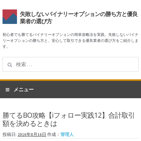
失敗しないバイナリーオプションの勝ち方と優良
業者の選び方
初心者でも勝てるバイナリーオプションの簡単攻略法を実践。失敗しないバイナ
リーオプションの勝ち方と、安心して取引できる優良業者の選び方をご紹介しま
す。
検
索:
ナ
コ
メニュー
ビ
ン
ゲ
テ
ホーム
ー
ン
勝てるBO攻略【iフォロー実践12】合計取引
シ
ツ
業者一覧
額を決めるときは
ョ
へ
ン
ス
ハイローオーストラリア
投稿日:
2016年8月16日
作成：
管理人
へ
キ