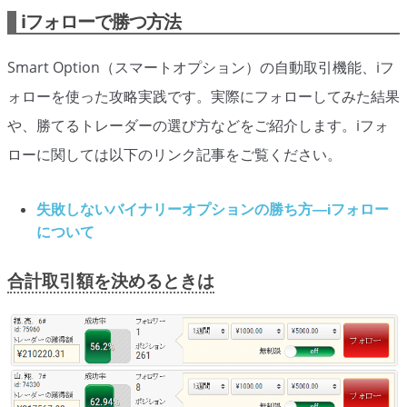
オプションビット
ス
ッ
iフォローで勝つ方法
キ
プ
ファイブスターズオプション
ッ
Smart Option（スマートオプション）の自動取引機能、iフ
プ
初心者講座
ォローを使った攻略実践です。実際にフォローしてみた結果
や、勝てるトレーダーの選び方などをご紹介します。iフォ
基本ルール・取引のしかた
ローに関しては以下のリンク記事をご覧ください。
トレンドを見極める
トレンド順張りで勝つ方法
失敗しないバイナリーオプションの勝ち方―iフォロー
について
逆張りと相場変動のしくみ
合計取引額を決めるときは
シグナルはダマシに注意
負けそうなときは損切り
攻略法まとめ
ローソク足チャート