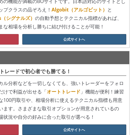
めの機能が満載のBOサイトです。日本語対応のサイトとし
ップクラスの品ぞろえ！
Algobit（アルゴビット）
と
als（シグナルズ）
の自動予想とテクニカル指標があれば、
まな相場を分析し勝ちに結び付けることが可能！
公式サイトへ
トレードで初心者でも勝てる！
カル分析などを一切しなくても、強いトレーダーをフォロ
だけで利益が出せる「
オートトレード
」機能が便利！練習
な100円取引や、相場分析に使えるテクニカル指標も用意
います。さまざまな取引オプションが用意されているの
場状況や自分の好みに合った取引が選べる！
公式サイトへ