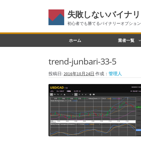
失敗しないバイナリ
初心者でも勝てるバイナリーオプション
ナ
コ
ホーム
業者一覧
ビ
ン
ゲ
テ
trend-junbari-33-5
ー
ン
シ
ツ
投稿日:
2016年10月24日
作成：
管理人
ョ
へ
ン
ス
へ
キ
ス
ッ
キ
プ
ッ
プ