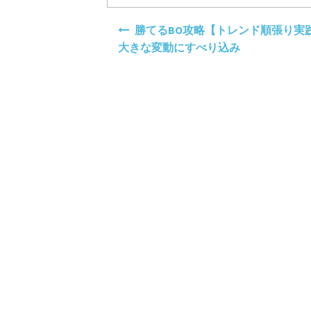
投
勝てるBO攻略【トレンド順張り実践
稿
大きな変動にすべり込み
ナ
ビ
ゲ
ー
シ
ョ
ン