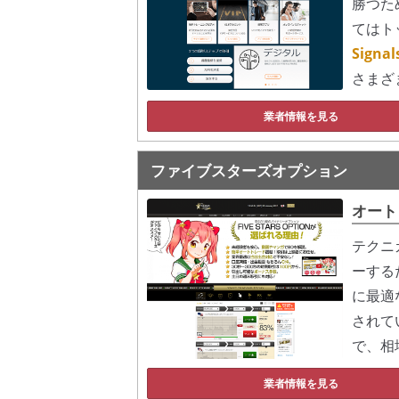
勝つた
てはト
Sign
さまざ
業者情報を見る
ファイブスターズオプション
オート
テクニ
ーする
に最適
されて
で、相
業者情報を見る