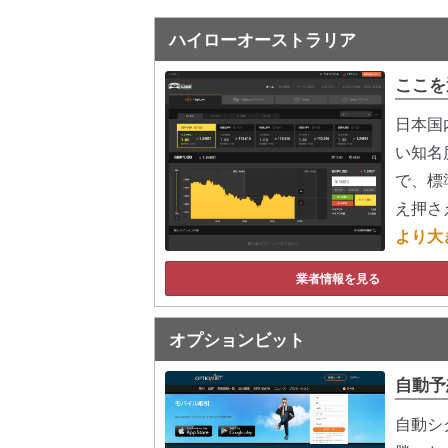
ハイローオーストラリア
ここを
日本国
い知名
で、標
え押さ
より大
業者情報を見る
オプションビット
自動予
自動シ