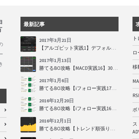
ョ
最新記事
方
ト
2017年3月21日
の
【アルゴビット実践1】デフォルト設定で30秒取引
ロ
ー
2017年1月13日
き
移動
勝てるBO攻略【MACD実践16】30秒取引で勝つには
2017年1月6日
M
勝てるBO攻略【iフォロー実践17】フォロワーの少ない人をフォローする
RSI
2016年12月20日
勝てるBO攻略【iフォロー実践16】勝てるトレーダーを見抜く
ボリ
2016年12月1日
ス
勝てるBO攻略【トレンド順張り実践35】下落からの反発を見極める
AD