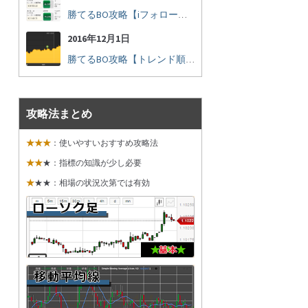
勝てるBO攻略【iフォロー実践16】勝てるトレーダーを見抜く
2016年12月1日
勝てるBO攻略【トレンド順張り実践35】下落からの反発を見極める
攻略法まとめ
★★★
：使いやすいおすすめ攻略法
★★
★：指標の知識が少し必要
★
★★：相場の状況次第では有効