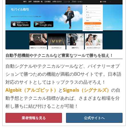
シグナルズ
詐欺・ステマなどBO裏話
ステマに注意！
２ちゃんまとめ風の詐欺サイト
用語集
自動予想機能やテクニカルなど豊富なツールで勝ちを狙え！
自動シグナルやテクニカルツールなど、バイナリーオプ
ションで勝つための機能が満載のBOサイトです。日本語
対応のサイトとしてはトップクラスの品ぞろえ！
Algobit（アルゴビット）
と
Signals（シグナルズ）
の自
動予想とテクニカル指標があれば、さまざまな相場を分
析し勝ちに結び付けることが可能！
業者情報を見る
公式サイトへ