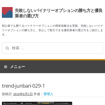
失敗しないバイナリーオプションの勝ち方と優良
業者の選び方
初心者でも勝てるバイナリーオプションの簡単攻略法を実践。失敗しないバイナ
リーオプションの勝ち方と、安心して取引できる優良業者の選び方をご紹介しま
す。
検
索:
ナ
コ
メニュー
ビ
ン
ゲ
テ
ホーム
ー
ン
trend-junbari-029-1
シ
ツ
業者一覧
ョ
へ
投稿日:
2016年8月1日
作成：
管理人
ン
ス
ハイローオーストラリア
へ
キ