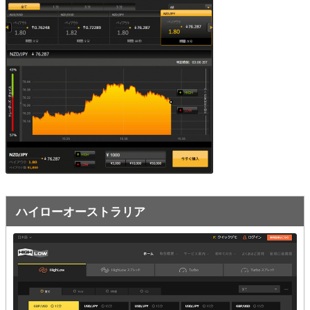
オプションビット
ス
ッ
キ
プ
ファイブスターズオプション
ッ
プ
初心者講座
基本ルール・取引のしかた
トレンドを見極める
トレンド順張りで勝つ方法
逆張りと相場変動のしくみ
ハイローオーストラリア
シグナルはダマシに注意
負けそうなときは損切り
攻略法まとめ
ローソク足チャート