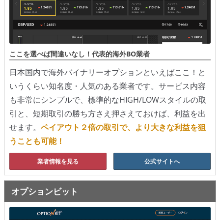
移動平均線
トレンド順張り
ここを選べば間違いなし！代表的海外BO業者
MACD
日本国内で海外バイナリーオプションといえばここ！と
RSI
いうくらい知名度・人気のある業者です。サービス内容
も非常にシンプルで、標準的なHIGH/LOWスタイルの取
ボリンジャーバンド
引と、短期取引の勝ち方さえ押さえておけば、利益を出
ストラテジーアドバイザー
せます。
ペイアウト２倍の取引で、より大きな利益を狙
うことも可能！
スポットフォロー
業者情報を見る
公式サイトへ
トレーダーズ・チョイス
スプレッド取引
オプションビット
アルゴビット