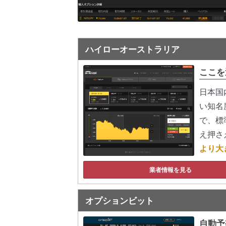
ハイローオーストラリア
ここを
日本国
い知名
で、標
え押さ
より大
業者情報を見る
オプションビット
自動予