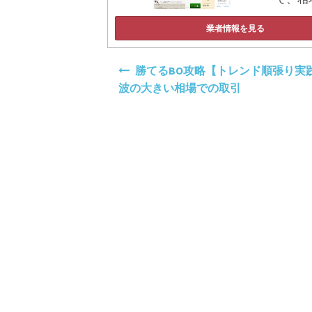
業者情報を見る
投
勝てるBO攻略【トレンド順張り実践
稿
波の大きい相場での取引
ナ
ビ
ゲ
ー
シ
ョ
ン