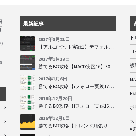
ョ
最新記事
方
ト
2017年3月21日
の
【アルゴビット実践1】デフォルト設定で30秒取引
ロ
ー
2017年1月13日
き
移動
勝てるBO攻略【MACD実践16】30秒取引で勝つには
2017年1月6日
M
勝てるBO攻略【iフォロー実践17】フォロワーの少ない人をフォローする
RSI
2016年12月20日
勝てるBO攻略【iフォロー実践16】勝てるトレーダーを見抜く
ボリ
2016年12月1日
ス
勝てるBO攻略【トレンド順張り実践35】下落からの反発を見極める
AD