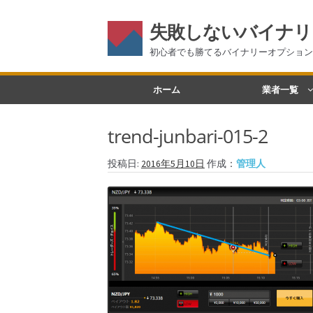
失敗しないバイナリ
初心者でも勝てるバイナリーオプション
ナ
コ
ホーム
業者一覧
ビ
ン
ゲ
テ
trend-junbari-015-2
ー
ン
シ
ツ
投稿日:
2016年5月10日
作成：
管理人
ョ
へ
ン
ス
へ
キ
ス
ッ
キ
プ
ッ
プ