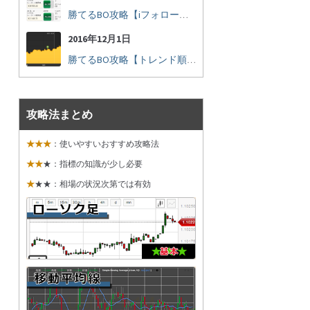
勝てるBO攻略【iフォロー実践16】勝てるトレーダーを見抜く
2016年12月1日
勝てるBO攻略【トレンド順張り実践35】下落からの反発を見極める
攻略法まとめ
★★★
：使いやすいおすすめ攻略法
★★
★：指標の知識が少し必要
★
★★：相場の状況次第では有効