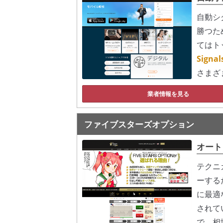
自動シ
勝つた
てはト
Sign
さまざ
業者情報を見る
ファイブスターズオプション
オート
テクニ
ーする
に最適
されて
で、相