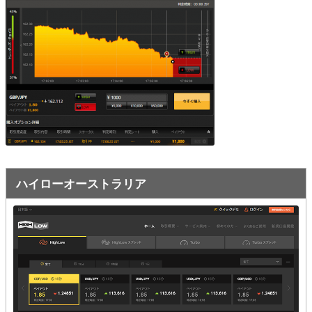
オプションビット
ス
ッ
キ
プ
ファイブスターズオプション
ッ
プ
初心者講座
基本ルール・取引のしかた
トレンドを見極める
トレンド順張りで勝つ方法
ハイローオーストラリア
逆張りと相場変動のしくみ
シグナルはダマシに注意
負けそうなときは損切り
攻略法まとめ
ローソク足チャート