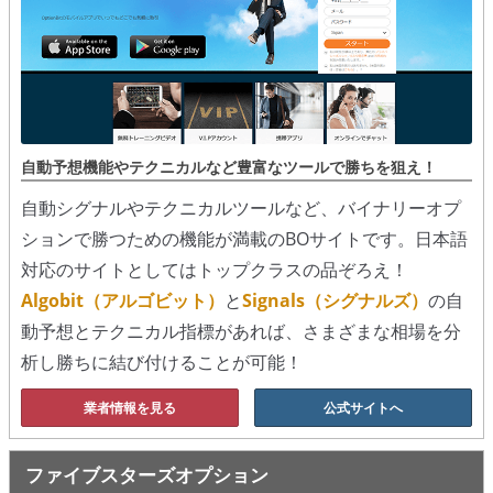
シグナルズ
詐欺・ステマなどBO裏話
ステマに注意！
２ちゃんまとめ風の詐欺サイト
自動予想機能やテクニカルなど豊富なツールで勝ちを狙え！
自動シグナルやテクニカルツールなど、バイナリーオプ
用語集
ションで勝つための機能が満載のBOサイトです。日本語
対応のサイトとしてはトップクラスの品ぞろえ！
Algobit（アルゴビット）
と
Signals（シグナルズ）
の自
動予想とテクニカル指標があれば、さまざまな相場を分
析し勝ちに結び付けることが可能！
業者情報を見る
公式サイトへ
ファイブスターズオプション