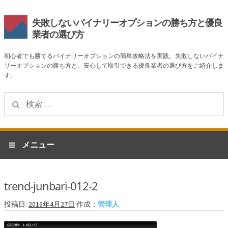
失敗しないバイナリーオプションの勝ち方と優良
業者の選び方
初心者でも勝てるバイナリーオプションの簡単攻略法を実践。失敗しないバイナ
リーオプションの勝ち方と、安心して取引できる優良業者の選び方をご紹介しま
す。
検
索:
ナ
コ
メニュー
ビ
ン
ゲ
テ
ホーム
ー
ン
trend-junbari-012-2
シ
ツ
業者一覧
ョ
へ
投稿日:
2016年4月27日
作成：
管理人
ン
ス
ハイローオーストラリア
へ
キ