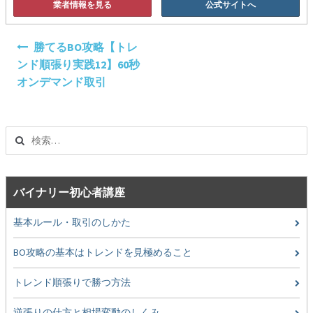
業者情報を見る
公式サイトへ
投
勝てるBO攻略【トレ
稿
ンド順張り実践12】60秒
ナ
オンデマンド取引
ビ
ゲ
ー
検
シ
索:
ョ
ン
バイナリー初心者講座
基本ルール・取引のしかた
BO攻略の基本はトレンドを見極めること
トレンド順張りで勝つ方法
逆張りの仕方と相場変動のしくみ