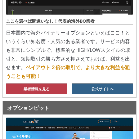
移動平均線
ここを選べば間違いなし！代表的海外BO業者
トレンド順張り
日本国内で海外バイナリーオプションといえばここ！と
MACD
いうくらい知名度・人気のある業者です。サービス内容
も非常にシンプルで、標準的なHIGH/LOWスタイルの取
RSI
引と、短期取引の勝ち方さえ押さえておけば、利益を出
ボリンジャーバンド
せます。
ペイアウト２倍の取引で、より大きな利益を狙
うことも可能！
ストラテジーアドバイザー
業者情報を見る
公式サイトへ
スポットフォロー
トレーダーズ・チョイス
オプションビット
スプレッド取引
アルゴビット