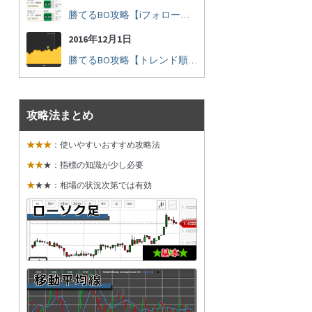
勝てるBO攻略【iフォロー実践16】勝てるトレーダーを見抜く
2016年12月1日
勝てるBO攻略【トレンド順張り実践35】下落からの反発を見極める
攻略法まとめ
★★★
：使いやすいおすすめ攻略法
★★
★：指標の知識が少し必要
★
★★：相場の状況次第では有効