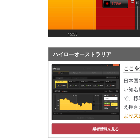
ハイローオーストラリア
ここを
日本国
い知名
で、標
え押さ
より大
業者情報を見る