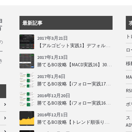
ョ
最新記事
方
ト
2017年3月21日
の
【アルゴビット実践1】デフォルト設定で30秒取引
ロ
ー
2017年1月13日
き
移動
勝てるBO攻略【MACD実践16】30秒取引で勝つには
2017年1月6日
M
勝てるBO攻略【iフォロー実践17】フォロワーの少ない人をフォローする
RSI
2016年12月20日
勝てるBO攻略【iフォロー実践16】勝てるトレーダーを見抜く
ボリ
2016年12月1日
ス
勝てるBO攻略【トレンド順張り実践35】下落からの反発を見極める
AD