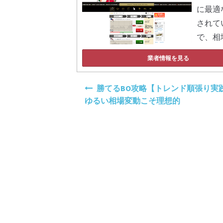
に最適
されて
で、相
業者情報を見る
投
勝てるBO攻略【トレンド順張り実践
稿
ゆるい相場変動こそ理想的
ナ
ビ
ゲ
ー
シ
ョ
ン