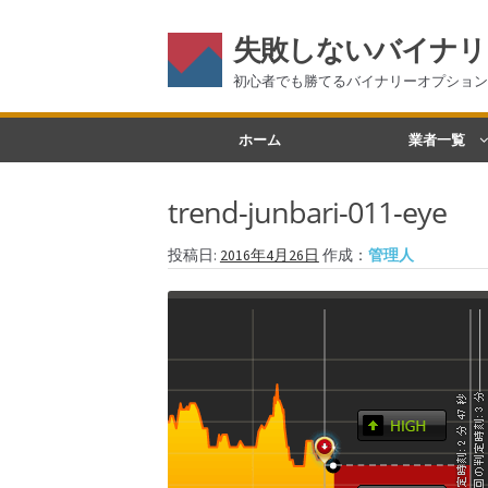
失敗しないバイナリ
初心者でも勝てるバイナリーオプション
ナ
コ
ホーム
業者一覧
ビ
ン
ゲ
テ
trend-junbari-011-eye
ー
ン
シ
ツ
投稿日:
2016年4月26日
作成：
管理人
ョ
へ
ン
ス
へ
キ
ス
ッ
キ
プ
ッ
プ