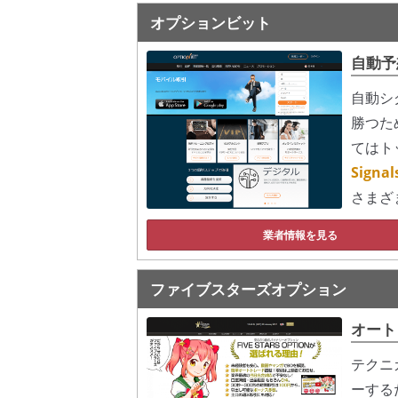
オプションビット
自動予
自動シ
勝つた
てはト
Sign
さまざ
業者情報を見る
ファイブスターズオプション
オート
テクニ
ーする