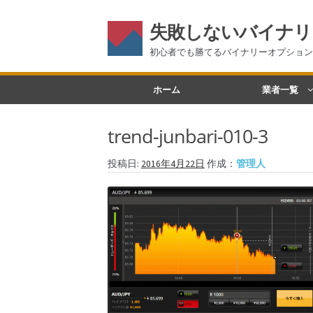
失敗しないバイナリ
初心者でも勝てるバイナリーオプション
ナ
コ
ホーム
業者一覧
ビ
ン
ゲ
テ
trend-junbari-010-3
ー
ン
シ
ツ
投稿日:
2016年4月22日
作成：
管理人
ョ
へ
ン
ス
へ
キ
ス
ッ
キ
プ
ッ
プ