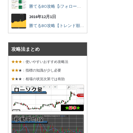
勝てるBO攻略【iフォロー実践16】勝てるトレーダーを見抜く
2016年12月1日
勝てるBO攻略【トレンド順張り実践35】下落からの反発を見極める
攻略法まとめ
★★★
：使いやすいおすすめ攻略法
★★
★：指標の知識が少し必要
★
★★：相場の状況次第では有効