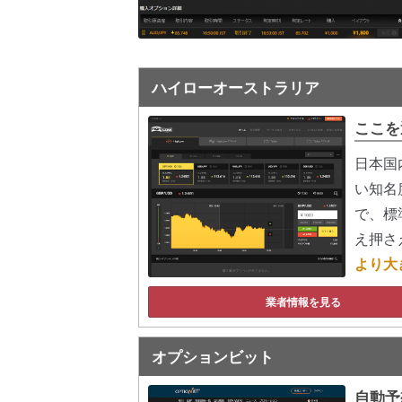
ハイローオーストラリア
ここを
日本国
い知名
で、標
え押さ
より大
業者情報を見る
オプションビット
自動予