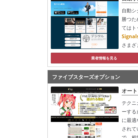
自動シ
勝つた
てはト
Sign
さまざ
業者情報を見る
ファイブスターズオプション
オート
テクニ
ーする
に最適
されて
で、相