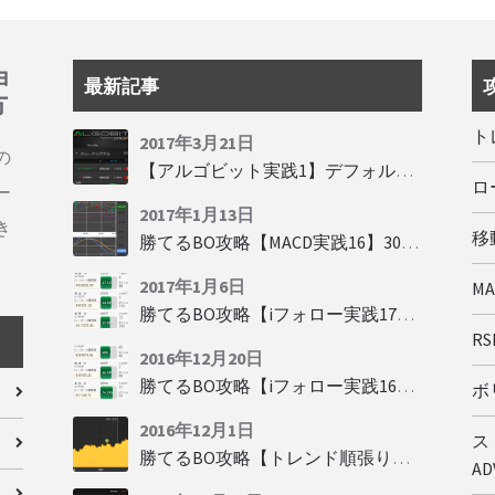
ョ
最新記事
方
ト
2017年3月21日
の
【アルゴビット実践1】デフォルト設定で30秒取引
ロ
ー
2017年1月13日
き
移動
勝てるBO攻略【MACD実践16】30秒取引で勝つには
2017年1月6日
M
勝てるBO攻略【iフォロー実践17】フォロワーの少ない人をフォローする
RSI
2016年12月20日
勝てるBO攻略【iフォロー実践16】勝てるトレーダーを見抜く
ボリ
2016年12月1日
ス
勝てるBO攻略【トレンド順張り実践35】下落からの反発を見極める
AD