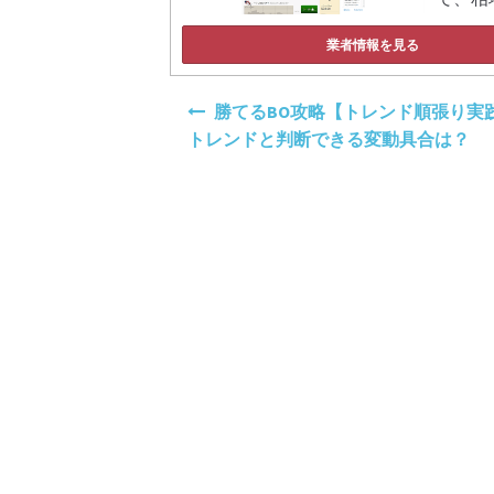
業者情報を見る
投
勝てるBO攻略【トレンド順張り実践
稿
トレンドと判断できる変動具合は？
ナ
ビ
ゲ
ー
シ
ョ
ン