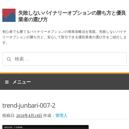
失敗しないバイナリーオプションの勝ち方と優良
業者の選び方
初心者でも勝てるバイナリーオプションの簡単攻略法を実践。失敗しないバイナ
リーオプションの勝ち方と、安心して取引できる優良業者の選び方をご紹介しま
す。
検
索:
ナ
コ
メニュー
ビ
ン
ゲ
テ
ホーム
ー
ン
trend-junbari-007-2
シ
ツ
業者一覧
ョ
へ
投稿日:
2016年4月14日
作成：
管理人
ン
ス
ハイローオーストラリア
へ
キ