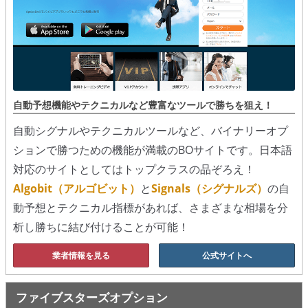
シグナルズ
詐欺・ステマなどBO裏話
ステマに注意！
２ちゃんまとめ風の詐欺サイト
自動予想機能やテクニカルなど豊富なツールで勝ちを狙え！
自動シグナルやテクニカルツールなど、バイナリーオプ
用語集
ションで勝つための機能が満載のBOサイトです。日本語
対応のサイトとしてはトップクラスの品ぞろえ！
Algobit（アルゴビット）
と
Signals（シグナルズ）
の自
動予想とテクニカル指標があれば、さまざまな相場を分
析し勝ちに結び付けることが可能！
業者情報を見る
公式サイトへ
ファイブスターズオプション