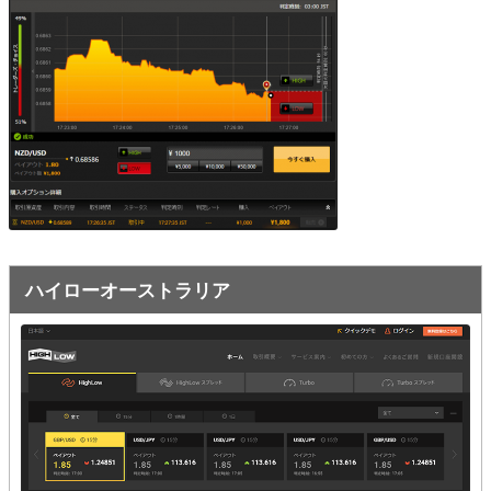
オプションビット
ス
ッ
キ
プ
ファイブスターズオプション
ッ
プ
初心者講座
基本ルール・取引のしかた
トレンドを見極める
トレンド順張りで勝つ方法
ハイローオーストラリア
逆張りと相場変動のしくみ
シグナルはダマシに注意
負けそうなときは損切り
攻略法まとめ
ローソク足チャート