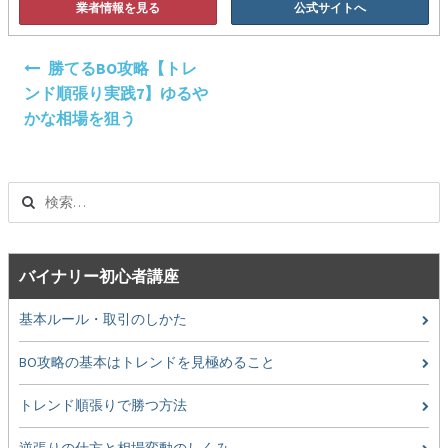
業者情報を見る
公式サイトへ
投
勝てるBO攻略【トレ
稿
ンド順張り実践7】ゆるや
ナ
かな相場を狙う
ビ
ゲ
ー
検
シ
索:
ョ
ン
バイナリー初心者講座
基本ルール・取引のしかた
BO攻略の基本はトレンドを見極めること
トレンド順張りで勝つ方法