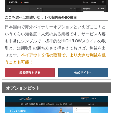
移動平均線
ここを選べば間違いなし！代表的海外BO業者
トレンド順張り
日本国内で海外バイナリーオプションといえばここ！と
MACD
いうくらい知名度・人気のある業者です。サービス内容
も非常にシンプルで、標準的なHIGH/LOWスタイルの取
RSI
引と、短期取引の勝ち方さえ押さえておけば、利益を出
ボリンジャーバンド
せます。
ペイアウト２倍の取引で、より大きな利益を狙
うことも可能！
ストラテジーアドバイザー
業者情報を見る
公式サイトへ
スポットフォロー
トレーダーズ・チョイス
オプションビット
スプレッド取引
アルゴビット