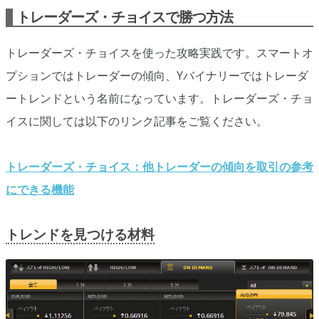
オプションビット
ス
ッ
トレーダーズ・チョイスで勝つ方法
キ
プ
ファイブスターズオプション
ッ
トレーダーズ・チョイスを使った攻略実践です。スマートオ
プ
初心者講座
プションではトレーダーの傾向、Yバイナリーではトレーダ
ートレンドという名前になっています。トレーダーズ・チョ
基本ルール・取引のしかた
イスに関しては以下のリンク記事をご覧ください。
トレンドを見極める
トレンド順張りで勝つ方法
トレーダーズ・チョイス：他トレーダーの傾向を取引の参考
にできる機能
逆張りと相場変動のしくみ
シグナルはダマシに注意
トレンドを見つける材料
負けそうなときは損切り
攻略法まとめ
ローソク足チャート