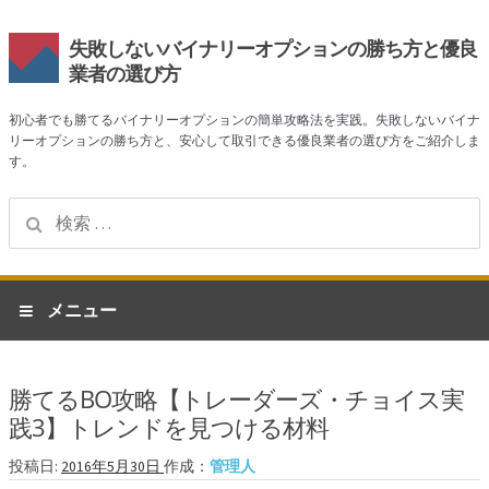
失敗しないバイナリーオプションの勝ち方と優良
業者の選び方
初心者でも勝てるバイナリーオプションの簡単攻略法を実践。失敗しないバイナ
リーオプションの勝ち方と、安心して取引できる優良業者の選び方をご紹介しま
す。
検
索:
ナ
コ
メニュー
ビ
ン
ゲ
テ
ホーム
ー
ン
勝てるBO攻略【トレーダーズ・チョイス実
シ
ツ
業者一覧
践3】トレンドを見つける材料
ョ
へ
ン
ス
ハイローオーストラリア
投稿日:
2016年5月30日
作成：
管理人
へ
キ