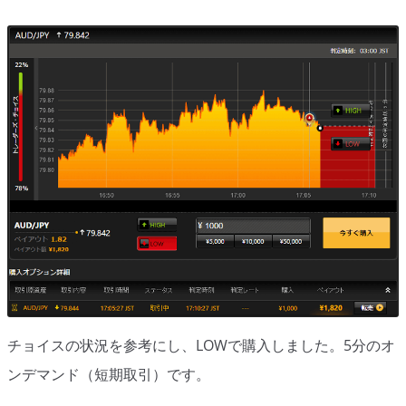
シグナルズ
詐欺・ステマなどBO裏話
ステマに注意！
２ちゃんまとめ風の詐欺サイト
用語集
チョイスの状況を参考にし、LOWで購入しました。5分のオ
ンデマンド（短期取引）です。