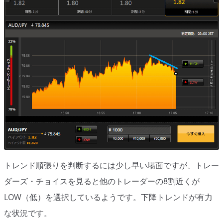
移動平均線
トレンド順張り
MACD
RSI
ボリンジャーバンド
ストラテジーアドバイザー
スポットフォロー
トレンド順張りを判断するには少し早い場面ですが、トレー
トレーダーズ・チョイス
ダーズ・チョイスを見ると他のトレーダーの8割近くが
スプレッド取引
LOW（低）を選択しているようです。下降トレンドが有力
アルゴビット
な状況です。