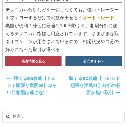
テクニカル分析などを一切しなくても、強いトレーダー
をフォローするだけで利益が出せる「
オートトレード
」
機能が便利！練習に最適な100円取引や、相場分析に使
えるテクニカル指標も用意されています。さまざまな取
引オプションが用意されているので、相場状況や自分の
好みに合った取引が選べる！
業者情報を見る
公式サイトへ
投
勝てるBO攻略【トレ
勝てるBO攻略【トレンド
稿
ンド順張り実践20】ねら
順張り実践21】分析の必
ナ
い目相場は逃さない
要が無い取引
ビ
ゲ
ー
検
シ
索:
ョ