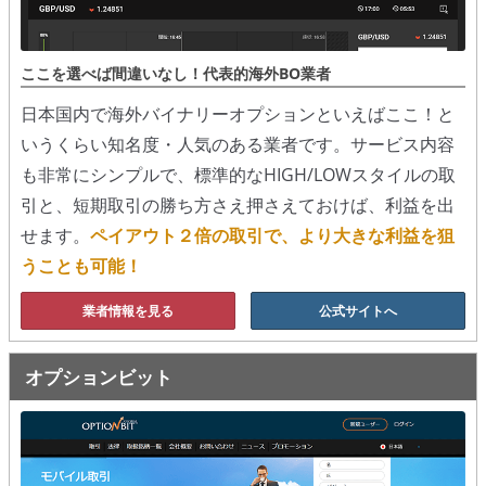
移動平均線
ここを選べば間違いなし！代表的海外BO業者
トレンド順張り
日本国内で海外バイナリーオプションといえばここ！と
MACD
いうくらい知名度・人気のある業者です。サービス内容
も非常にシンプルで、標準的なHIGH/LOWスタイルの取
RSI
引と、短期取引の勝ち方さえ押さえておけば、利益を出
ボリンジャーバンド
せます。
ペイアウト２倍の取引で、より大きな利益を狙
うことも可能！
ストラテジーアドバイザー
業者情報を見る
公式サイトへ
スポットフォロー
トレーダーズ・チョイス
オプションビット
スプレッド取引
アルゴビット