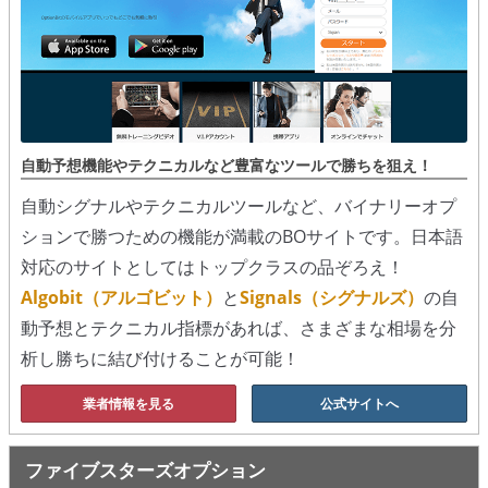
シグナルズ
詐欺・ステマなどBO裏話
ステマに注意！
２ちゃんまとめ風の詐欺サイト
自動予想機能やテクニカルなど豊富なツールで勝ちを狙え！
自動シグナルやテクニカルツールなど、バイナリーオプ
用語集
ションで勝つための機能が満載のBOサイトです。日本語
対応のサイトとしてはトップクラスの品ぞろえ！
Algobit（アルゴビット）
と
Signals（シグナルズ）
の自
動予想とテクニカル指標があれば、さまざまな相場を分
析し勝ちに結び付けることが可能！
業者情報を見る
公式サイトへ
ファイブスターズオプション