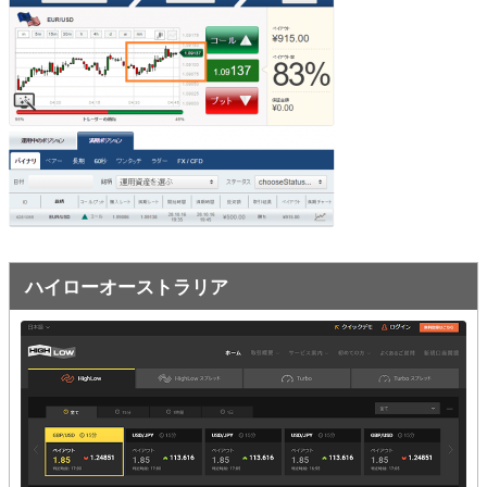
オプションビット
ス
ッ
キ
プ
ファイブスターズオプション
ッ
プ
初心者講座
基本ルール・取引のしかた
トレンドを見極める
トレンド順張りで勝つ方法
ハイローオーストラリア
逆張りと相場変動のしくみ
シグナルはダマシに注意
負けそうなときは損切り
攻略法まとめ
ローソク足チャート