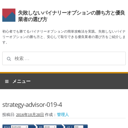
失敗しないバイナリーオプションの勝ち方と優良
業者の選び方
初心者でも勝てるバイナリーオプションの簡単攻略法を実践。失敗しないバイナ
リーオプションの勝ち方と、安心して取引できる優良業者の選び方をご紹介しま
す。
検
索:
ナ
コ
メニュー
ビ
ン
ゲ
テ
ホーム
ー
ン
strategy-advisor-019-4
シ
ツ
業者一覧
ョ
へ
投稿日:
2016年10月28日
作成：
管理人
ン
ス
ハイローオーストラリア
へ
キ