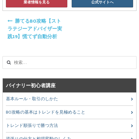
業者情報を見る
公式サイトへ
投
勝てるBO攻略【スト
稿
ラテジーアドバイザー実
ナ
践19】慌てず自動分析
ビ
ゲ
ー
検
シ
索:
ョ
ン
バイナリー初心者講座
基本ルール・取引のしかた
BO攻略の基本はトレンドを見極めること
トレンド順張りで勝つ方法
逆張りの仕方と相場変動のしくみ