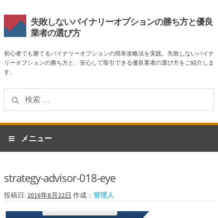
失敗しないバイナリーオプションの勝ち方と優良
業者の選び方
初心者でも勝てるバイナリーオプションの簡単攻略法を実践。失敗しないバイナ
リーオプションの勝ち方と、安心して取引できる優良業者の選び方をご紹介しま
す。
検
索:
ナ
コ
メニュー
ビ
ン
ゲ
テ
ホーム
ー
ン
strategy-advisor-018-eye
シ
ツ
業者一覧
ョ
へ
投稿日:
2016年8月22日
作成：
管理人
ン
ス
ハイローオーストラリア
へ
キ