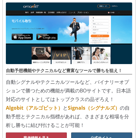
シグナルズ
詐欺・ステマなどBO裏話
ステマに注意！
２ちゃんまとめ風の詐欺サイト
用語集
自動予想機能やテクニカルなど豊富なツールで勝ちを狙え！
自動シグナルやテクニカルツールなど、バイナリーオプ
ションで勝つための機能が満載のBOサイトです。日本語
対応のサイトとしてはトップクラスの品ぞろえ！
Algobit（アルゴビット）
と
Signals（シグナルズ）
の自
動予想とテクニカル指標があれば、さまざまな相場を分
析し勝ちに結び付けることが可能！
業者情報を見る
公式サイトへ