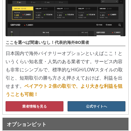
移動平均線
トレンド順張り
MACD
ここを選べば間違いなし！代表的海外BO業者
RSI
日本国内で海外バイナリーオプションといえばここ！と
いうくらい知名度・人気のある業者です。サービス内容
ボリンジャーバンド
も非常にシンプルで、標準的なHIGH/LOWスタイルの取
ストラテジーアドバイザー
引と、短期取引の勝ち方さえ押さえておけば、利益を出
せます。
ペイアウト２倍の取引で、より大きな利益を狙
スポットフォロー
うことも可能！
トレーダーズ・チョイス
業者情報を見る
公式サイトへ
スプレッド取引
オプションビット
アルゴビット