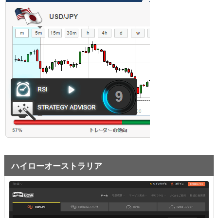
オプションビット
ス
ッ
キ
プ
ファイブスターズオプション
ッ
プ
初心者講座
基本ルール・取引のしかた
トレンドを見極める
トレンド順張りで勝つ方法
逆張りと相場変動のしくみ
シグナルはダマシに注意
ハイローオーストラリア
負けそうなときは損切り
攻略法まとめ
ローソク足チャート