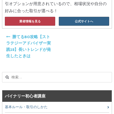
引オプションが用意されているので、相場状況や自分の
好みに合った取引が選べる！
業者情報を見る
公式サイトへ
投
勝てるBO攻略【スト
稿
ラテジーアドバイザー実
ナ
践18】長いトレンドが発
ビ
生したときは
ゲ
ー
シ
検
ョ
索:
ン
バイナリー初心者講座
基本ルール・取引のしかた