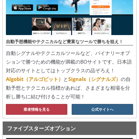
シグナルズ
詐欺・ステマなどBO裏話
ステマに注意！
自動予想機能やテクニカルなど豊富なツールで勝ちを狙え！
２ちゃんまとめ風の詐欺サイト
自動シグナルやテクニカルツールなど、バイナリーオプ
用語集
ションで勝つための機能が満載のBOサイトです。日本語
対応のサイトとしてはトップクラスの品ぞろえ！
Algobit（アルゴビット）
と
Signals（シグナルズ）
の自
動予想とテクニカル指標があれば、さまざまな相場を分
析し勝ちに結び付けることが可能！
業者情報を見る
公式サイトへ
ファイブスターズオプション