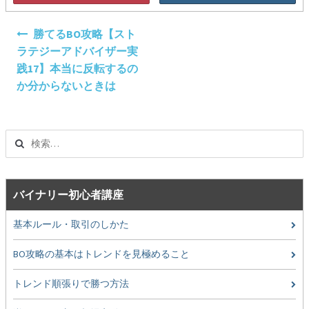
投
勝てるBO攻略【スト
稿
ラテジーアドバイザー実
ナ
践17】本当に反転するの
ビ
か分からないときは
ゲ
ー
シ
検
ョ
索:
ン
バイナリー初心者講座
基本ルール・取引のしかた
BO攻略の基本はトレンドを見極めること
トレンド順張りで勝つ方法