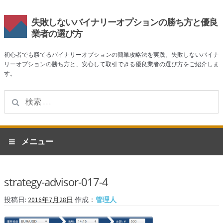
失敗しないバイナリーオプションの勝ち方と優良
業者の選び方
初心者でも勝てるバイナリーオプションの簡単攻略法を実践。失敗しないバイナ
リーオプションの勝ち方と、安心して取引できる優良業者の選び方をご紹介しま
す。
検
索:
ナ
コ
メニュー
ビ
ン
ゲ
テ
ホーム
ー
ン
strategy-advisor-017-4
シ
ツ
業者一覧
ョ
へ
投稿日:
2016年7月28日
作成：
管理人
ン
ス
ハイローオーストラリア
へ
キ