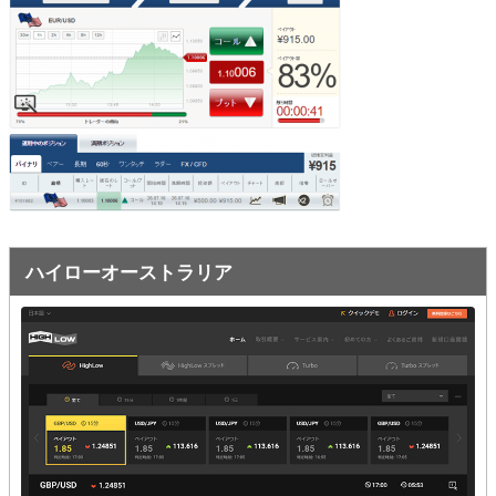
オプションビット
ス
ッ
キ
プ
ファイブスターズオプション
ッ
プ
初心者講座
基本ルール・取引のしかた
トレンドを見極める
トレンド順張りで勝つ方法
ハイローオーストラリア
逆張りと相場変動のしくみ
シグナルはダマシに注意
負けそうなときは損切り
攻略法まとめ
ローソク足チャート