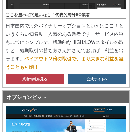
移動平均線
ここを選べば間違いなし！代表的海外BO業者
トレンド順張り
日本国内で海外バイナリーオプションといえばここ！と
いうくらい知名度・人気のある業者です。サービス内容
MACD
も非常にシンプルで、標準的なHIGH/LOWスタイルの取
RSI
引と、短期取引の勝ち方さえ押さえておけば、利益を出
せます。
ペイアウト２倍の取引で、より大きな利益を狙
ボリンジャーバンド
うことも可能！
ストラテジーアドバイザー
業者情報を見る
公式サイトへ
スポットフォロー
オプションビット
トレーダーズ・チョイス
スプレッド取引
アルゴビット