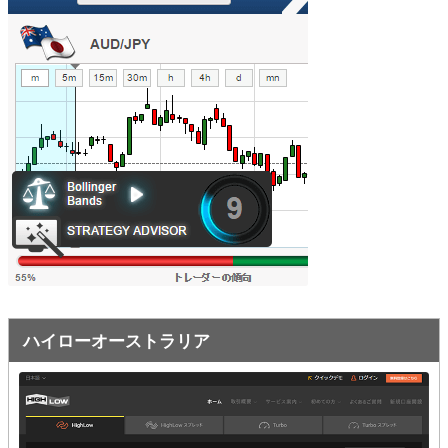
オプションビット
ス
ッ
キ
プ
ファイブスターズオプション
ッ
プ
初心者講座
基本ルール・取引のしかた
トレンドを見極める
トレンド順張りで勝つ方法
逆張りと相場変動のしくみ
シグナルはダマシに注意
ハイローオーストラリア
負けそうなときは損切り
攻略法まとめ
ローソク足チャート