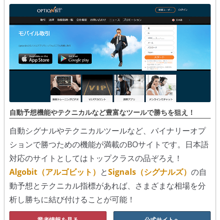
シグナルズ
詐欺・ステマなどBO裏話
ステマに注意！
２ちゃんまとめ風の詐欺サイト
用語集
自動予想機能やテクニカルなど豊富なツールで勝ちを狙え！
自動シグナルやテクニカルツールなど、バイナリーオプ
ションで勝つための機能が満載のBOサイトです。日本語
対応のサイトとしてはトップクラスの品ぞろえ！
Algobit（アルゴビット）
と
Signals（シグナルズ）
の自
動予想とテクニカル指標があれば、さまざまな相場を分
析し勝ちに結び付けることが可能！
業者情報を見る
公式サイトへ