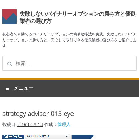
失敗しないバイナリーオプションの勝ち方と優良
業者の選び方
初心者でも勝てるバイナリーオプションの簡単攻略法を実践。失敗しないバイナ
リーオプションの勝ち方と、安心して取引できる優良業者の選び方をご紹介しま
す。
検
索:
ナ
コ
メニュー
ビ
ン
ゲ
テ
ホーム
ー
ン
strategy-advisor-015-eye
シ
ツ
業者一覧
ョ
へ
投稿日:
2016年6月7日
作成：
管理人
ン
ス
ハイローオーストラリア
へ
キ