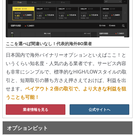
移動平均線
トレンド順張り
MACD
ここを選べば間違いなし！代表的海外BO業者
RSI
日本国内で海外バイナリーオプションといえばここ！と
いうくらい知名度・人気のある業者です。サービス内容
ボリンジャーバンド
も非常にシンプルで、標準的なHIGH/LOWスタイルの取
ストラテジーアドバイザー
引と、短期取引の勝ち方さえ押さえておけば、利益を出
せます。
ペイアウト２倍の取引で、より大きな利益を狙
スポットフォロー
うことも可能！
トレーダーズ・チョイス
業者情報を見る
公式サイトへ
スプレッド取引
オプションビット
アルゴビット