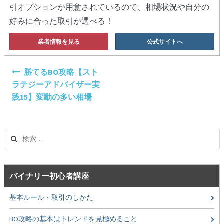
引オプションが用意されているので、相場状況や自分の
好みに合った取引が選べる！
業者情報を見る
公式サイトへ
投
勝てるBO攻略【スト
稿
ラテジーアドバイザー実
ナ
践15】変動の多い相場
ビ
ゲ
ー
検
シ
索:
ョ
ン
バイナリー初心者講座
基本ルール・取引のしかた
BO攻略の基本はトレンドを見極めること