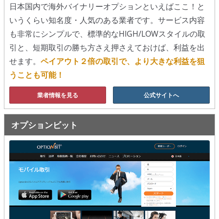
日本国内で海外バイナリーオプションといえばここ！と
移動平均線
いうくらい知名度・人気のある業者です。サービス内容
も非常にシンプルで、標準的なHIGH/LOWスタイルの取
トレンド順張り
引と、短期取引の勝ち方さえ押さえておけば、利益を出
MACD
せます。
ペイアウト２倍の取引で、より大きな利益を狙
うことも可能！
RSI
業者情報を見る
公式サイトへ
ボリンジャーバンド
ストラテジーアドバイザー
オプションビット
スポットフォロー
トレーダーズ・チョイス
スプレッド取引
アルゴビット