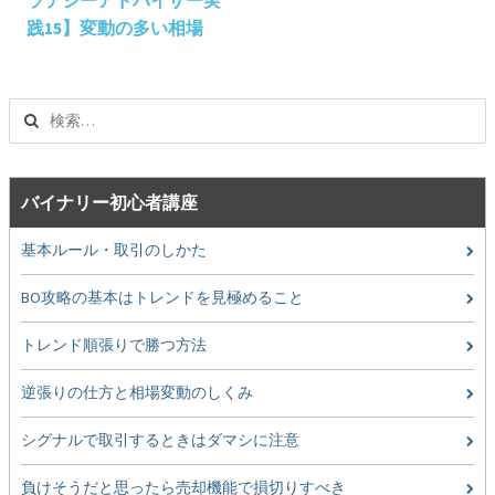
ナ
践15】変動の多い相場
ビ
ゲ
ー
検
シ
索:
ョ
ン
バイナリー初心者講座
基本ルール・取引のしかた
BO攻略の基本はトレンドを見極めること
トレンド順張りで勝つ方法
逆張りの仕方と相場変動のしくみ
シグナルで取引するときはダマシに注意
負けそうだと思ったら売却機能で損切りすべき