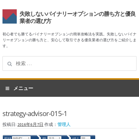
失敗しないバイナリーオプションの勝ち方と優良
業者の選び方
初心者でも勝てるバイナリーオプションの簡単攻略法を実践。失敗しないバイナ
リーオプションの勝ち方と、安心して取引できる優良業者の選び方をご紹介しま
す。
検
索:
ナ
コ
メニュー
ビ
ン
ゲ
テ
ホーム
ー
ン
strategy-advisor-015-1
シ
ツ
業者一覧
ョ
へ
投稿日:
2016年6月7日
作成：
管理人
ン
ス
ハイローオーストラリア
へ
キ