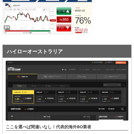
オプションビット
ス
ッ
キ
プ
ファイブスターズオプション
ッ
プ
初心者講座
基本ルール・取引のしかた
ハイローオーストラリア
トレンドを見極める
トレンド順張りで勝つ方法
逆張りと相場変動のしくみ
シグナルはダマシに注意
負けそうなときは損切り
攻略法まとめ
ここを選べば間違いなし！代表的海外BO業者
ローソク足チャート