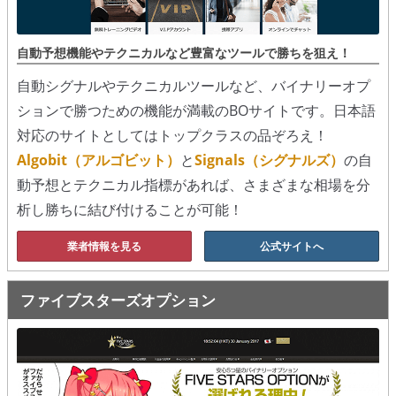
シグナルズ
自動予想機能やテクニカルなど豊富なツールで勝ちを狙え！
詐欺・ステマなどBO裏話
自動シグナルやテクニカルツールなど、バイナリーオプ
ステマに注意！
ションで勝つための機能が満載のBOサイトです。日本語
２ちゃんまとめ風の詐欺サイト
対応のサイトとしてはトップクラスの品ぞろえ！
Algobit（アルゴビット）
と
Signals（シグナルズ）
の自
用語集
動予想とテクニカル指標があれば、さまざまな相場を分
析し勝ちに結び付けることが可能！
業者情報を見る
公式サイトへ
ファイブスターズオプション