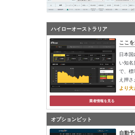
ハイローオーストラリア
ここを
日本国
い知名
で、標
え押さ
より大
業者情報を見る
オプションビット
自動予