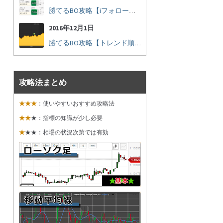
勝てるBO攻略【iフォロー実践16】勝てるトレーダーを見抜く
2016年12月1日
勝てるBO攻略【トレンド順張り実践35】下落からの反発を見極める
攻略法まとめ
★★★
：使いやすいおすすめ攻略法
★★
★：指標の知識が少し必要
★
★★：相場の状況次第では有効