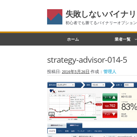
失敗しないバイナリ
初心者でも勝てるバイナリーオプション
ナ
コ
ホーム
業者一覧
ビ
ン
ゲ
テ
strategy-advisor-014-5
ー
ン
シ
ツ
投稿日:
2016年5月26日
作成：
管理人
ョ
へ
ン
ス
へ
キ
ス
ッ
キ
プ
ッ
プ