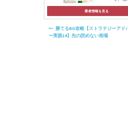
業者情報を見る
投
勝てるBO攻略【ストラテジーアド
稿
ー実践14】先の読めない相場
ナ
ビ
ゲ
ー
シ
ョ
ン