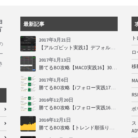
ョ
最新記事
方
ト
2017年3月21日
の
【アルゴビット実践1】デフォルト設定で30秒取引
ロ
ー
2017年1月13日
き
移動
勝てるBO攻略【MACD実践16】30秒取引で勝つには
2017年1月6日
M
勝てるBO攻略【iフォロー実践17】フォロワーの少ない人をフォローする
RSI
2016年12月20日
勝てるBO攻略【iフォロー実践16】勝てるトレーダーを見抜く
ボリ
2016年12月1日
ス
勝てるBO攻略【トレンド順張り実践35】下落からの反発を見極める
AD