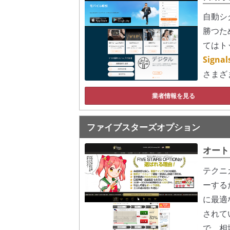
自動シ
勝つた
てはト
Sign
さまざ
業者情報を見る
ファイブスターズオプション
オート
テクニ
ーする
に最適
されて
で、相