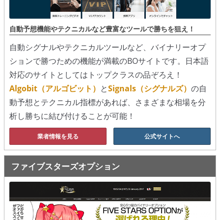
シグナルズ
自動予想機能やテクニカルなど豊富なツールで勝ちを狙え！
詐欺・ステマなどBO裏話
自動シグナルやテクニカルツールなど、バイナリーオプ
ステマに注意！
ションで勝つための機能が満載のBOサイトです。日本語
２ちゃんまとめ風の詐欺サイト
対応のサイトとしてはトップクラスの品ぞろえ！
Algobit（アルゴビット）
と
Signals（シグナルズ）
の自
用語集
動予想とテクニカル指標があれば、さまざまな相場を分
析し勝ちに結び付けることが可能！
業者情報を見る
公式サイトへ
ファイブスターズオプション