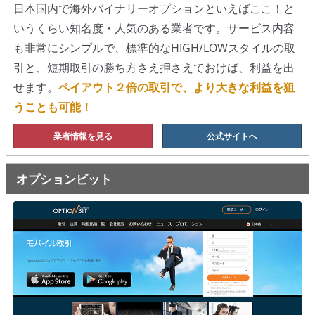
日本国内で海外バイナリーオプションといえばここ！と
移動平均線
いうくらい知名度・人気のある業者です。サービス内容
も非常にシンプルで、標準的なHIGH/LOWスタイルの取
トレンド順張り
引と、短期取引の勝ち方さえ押さえておけば、利益を出
MACD
せます。
ペイアウト２倍の取引で、より大きな利益を狙
うことも可能！
RSI
業者情報を見る
公式サイトへ
ボリンジャーバンド
ストラテジーアドバイザー
オプションビット
スポットフォロー
トレーダーズ・チョイス
スプレッド取引
アルゴビット