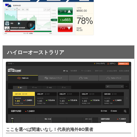
オプションビット
ス
ッ
キ
プ
ファイブスターズオプション
ッ
プ
初心者講座
基本ルール・取引のしかた
ハイローオーストラリア
トレンドを見極める
トレンド順張りで勝つ方法
逆張りと相場変動のしくみ
シグナルはダマシに注意
負けそうなときは損切り
攻略法まとめ
ここを選べば間違いなし！代表的海外BO業者
ローソク足チャート