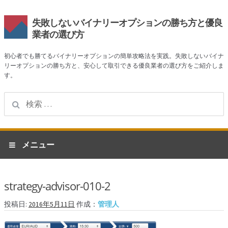
失敗しないバイナリーオプションの勝ち方と優良
業者の選び方
初心者でも勝てるバイナリーオプションの簡単攻略法を実践。失敗しないバイナ
リーオプションの勝ち方と、安心して取引できる優良業者の選び方をご紹介しま
す。
検
索:
ナ
コ
メニュー
ビ
ン
ゲ
テ
ホーム
ー
ン
strategy-advisor-010-2
シ
ツ
業者一覧
ョ
へ
投稿日:
2016年5月11日
作成：
管理人
ン
ス
ハイローオーストラリア
へ
キ