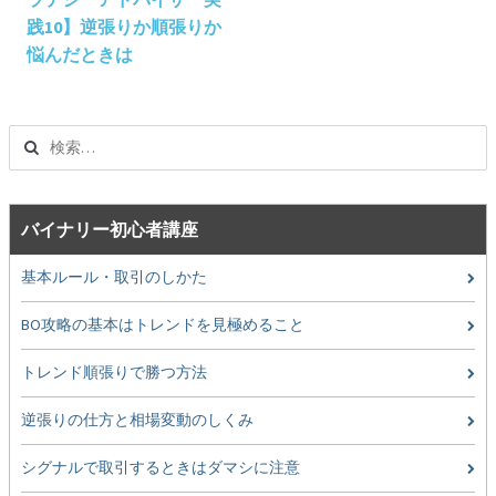
ナ
践10】逆張りか順張りか
ビ
悩んだときは
ゲ
ー
シ
検
ョ
索:
ン
バイナリー初心者講座
基本ルール・取引のしかた
BO攻略の基本はトレンドを見極めること
トレンド順張りで勝つ方法
逆張りの仕方と相場変動のしくみ
シグナルで取引するときはダマシに注意