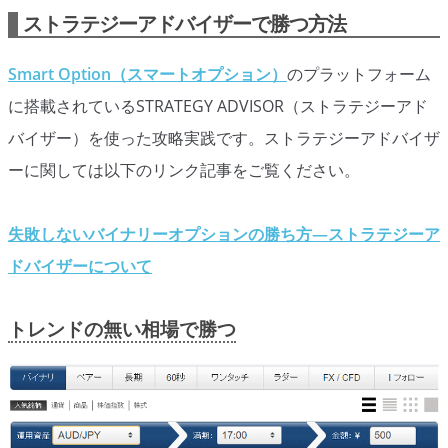
オプションビット
ス
ッ
ストラテジーアドバイザーで勝つ方法
キ
プ
ファイブスターズオプション
ッ
Smart Option（スマートオプション）
のプラットフォーム
プ
初心者講座
に搭載されているSTRATEGY ADVISOR（ストラテジーアド
バイザー）を使った攻略実践です。ストラテジーアドバイザ
基本ルール・取引のしかた
ーに関しては以下のリンク記事をご覧ください。
トレンドを見極める
トレンド順張りで勝つ方法
失敗しないバイナリーオプションの勝ち方―ストラテジーア
ドバイザーについて
逆張りと相場変動のしくみ
シグナルはダマシに注意
トレンドの無い相場で勝つ
負けそうなときは損切り
攻略法まとめ
ローソク足チャート