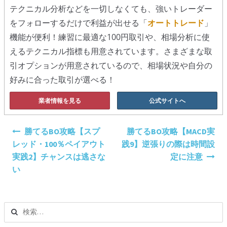
テクニカル分析などを一切しなくても、強いトレーダー
をフォローするだけで利益が出せる「
オートトレード
」
機能が便利！練習に最適な100円取引や、相場分析に使
えるテクニカル指標も用意されています。さまざまな取
引オプションが用意されているので、相場状況や自分の
好みに合った取引が選べる！
業者情報を見る
公式サイトへ
投
勝てるBO攻略【スプ
勝てるBO攻略【MACD実
稿
レッド・100％ペイアウト
践9】逆張りの際は時間設
ナ
実践2】チャンスは逃さな
定に注意
ビ
い
ゲ
ー
シ
検
ョ
索:
ン