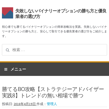
失敗しないバイナリーオプションの勝ち方と優良
業者の選び方
初心者でも勝てるバイナリーオプションの簡単攻略法を実践。失敗しないバイナ
リーオプションの勝ち方と、安心して取引できる優良業者の選び方をご紹介しま
す。
検
索:
ナ
コ
メニュー
ビ
ン
ゲ
テ
ホーム
ー
ン
勝てるBO攻略【ストラテジーアドバイザー
シ
ツ
業者一覧
実践8】トレンドの無い相場で勝つ
ョ
へ
ン
ス
ハイローオーストラリア
投稿日:
2016年4月19日
作成：
管理人
へ
キ