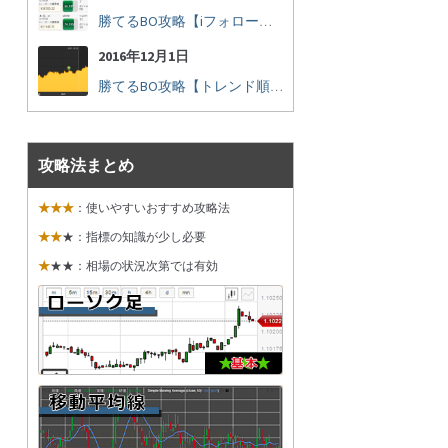
勝てるBO攻略【iフォロー実践16】勝てるトレーダーを見抜く
2016年12月1日
勝てるBO攻略【トレンド順張り実践35】下落からの反発を見極める
攻略法まとめ
★★★
：使いやすいおすすめ攻略法
★★
★：指標の知識が少し必要
★
★★：相場の状況次第では有効