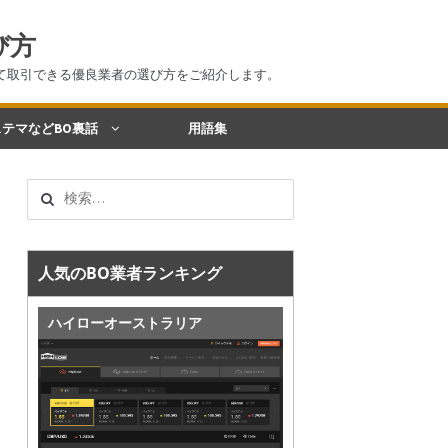
び方
て取引できる優良業者の選び方をご紹介します。
テマなどBO裏話
用語集
検
索:
人気のBO業者ランキング
ハイローオーストラリア