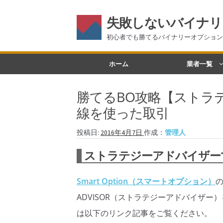
失敗しないバイナリ
初心者でも勝てるバイナリーオプション
ナ
コ
ホーム
業者一覧
ビ
ン
ゲ
テ
勝てるBO攻略【ストラ
ー
ン
シ
ツ
線を使った取引
ョ
へ
ン
ス
投稿日:
2016年4月7日
作成：
管理人
へ
キ
ストラテジーアドバイザー
ス
ッ
キ
プ
Smart Option（スマートオプション）
の
ッ
プ
ADVISOR（ストラテジーアドバイザ
は以下のリンク記事をご覧ください。