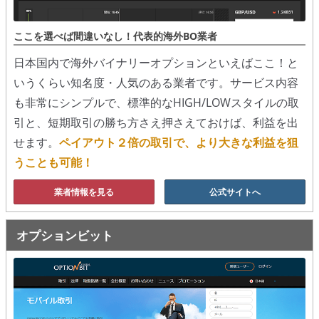
移動平均線
ここを選べば間違いなし！代表的海外BO業者
トレンド順張り
日本国内で海外バイナリーオプションといえばここ！と
いうくらい知名度・人気のある業者です。サービス内容
MACD
も非常にシンプルで、標準的なHIGH/LOWスタイルの取
RSI
引と、短期取引の勝ち方さえ押さえておけば、利益を出
せます。
ペイアウト２倍の取引で、より大きな利益を狙
ボリンジャーバンド
うことも可能！
ストラテジーアドバイザー
業者情報を見る
公式サイトへ
スポットフォロー
オプションビット
トレーダーズ・チョイス
スプレッド取引
アルゴビット