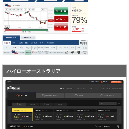
オプションビット
ス
ッ
キ
プ
ファイブスターズオプション
ッ
プ
初心者講座
基本ルール・取引のしかた
トレンドを見極める
トレンド順張りで勝つ方法
ハイローオーストラリア
逆張りと相場変動のしくみ
シグナルはダマシに注意
負けそうなときは損切り
攻略法まとめ
ローソク足チャート