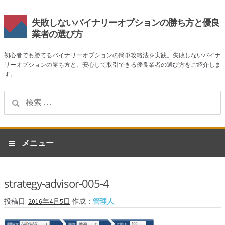
失敗しないバイナリーオプションの勝ち方と優良
業者の選び方
初心者でも勝てるバイナリーオプションの簡単攻略法を実践。失敗しないバイナ
リーオプションの勝ち方と、安心して取引できる優良業者の選び方をご紹介しま
す。
検
索:
ナ
コ
メニュー
ビ
ン
ゲ
テ
ホーム
ー
ン
strategy-advisor-005-4
シ
ツ
業者一覧
ョ
へ
投稿日:
2016年4月5日
作成：
管理人
ン
ス
ハイローオーストラリア
へ
キ