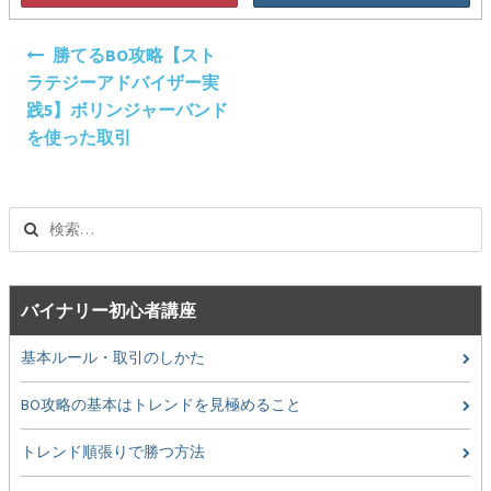
投
勝てるBO攻略【スト
稿
ラテジーアドバイザー実
ナ
践5】ボリンジャーバンド
ビ
を使った取引
ゲ
ー
シ
検
ョ
索:
ン
バイナリー初心者講座
基本ルール・取引のしかた
BO攻略の基本はトレンドを見極めること
トレンド順張りで勝つ方法