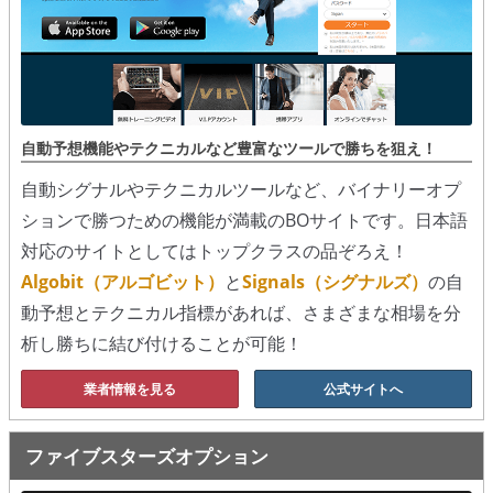
シグナルズ
詐欺・ステマなどBO裏話
ステマに注意！
自動予想機能やテクニカルなど豊富なツールで勝ちを狙え！
２ちゃんまとめ風の詐欺サイト
自動シグナルやテクニカルツールなど、バイナリーオプ
用語集
ションで勝つための機能が満載のBOサイトです。日本語
対応のサイトとしてはトップクラスの品ぞろえ！
Algobit（アルゴビット）
と
Signals（シグナルズ）
の自
動予想とテクニカル指標があれば、さまざまな相場を分
析し勝ちに結び付けることが可能！
業者情報を見る
公式サイトへ
ファイブスターズオプション