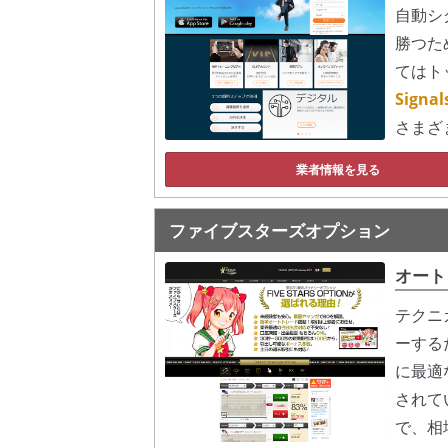
自動シ
勝つた
てはト
Sign
さまざ
業者情報を見る
ファイブスターズオプション
オート
テクニ
ーする
に最適
されて
で、相