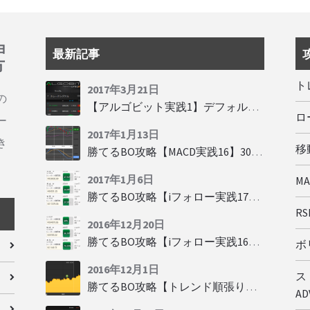
ョ
最新記事
方
ト
2017年3月21日
の
【アルゴビット実践1】デフォルト設定で30秒取引
ロ
ー
2017年1月13日
き
移動
勝てるBO攻略【MACD実践16】30秒取引で勝つには
2017年1月6日
M
勝てるBO攻略【iフォロー実践17】フォロワーの少ない人をフォローする
RSI
2016年12月20日
勝てるBO攻略【iフォロー実践16】勝てるトレーダーを見抜く
ボリ
2016年12月1日
ス
勝てるBO攻略【トレンド順張り実践35】下落からの反発を見極める
AD