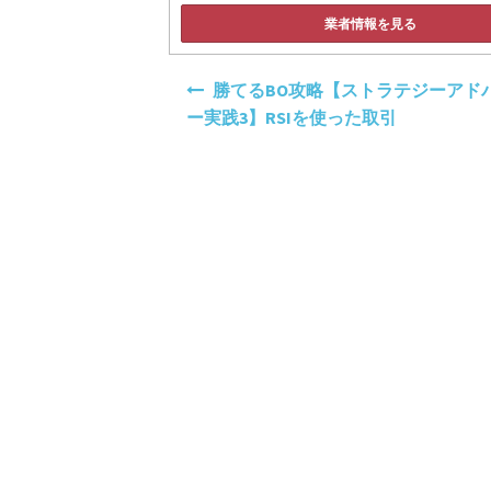
業者情報を見る
投
勝てるBO攻略【ストラテジーアド
稿
ー実践3】RSIを使った取引
ナ
ビ
ゲ
ー
シ
ョ
ン