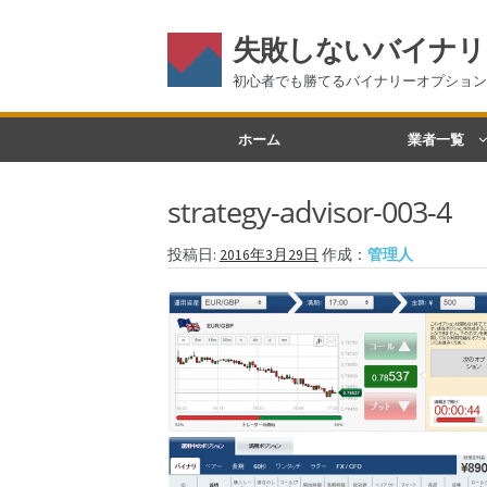
失敗しないバイナリ
初心者でも勝てるバイナリーオプション
ナ
コ
ホーム
業者一覧
ビ
ン
ゲ
テ
strategy-advisor-003-4
ー
ン
シ
ツ
投稿日:
2016年3月29日
作成：
管理人
ョ
へ
ン
ス
へ
キ
ス
ッ
キ
プ
ッ
プ