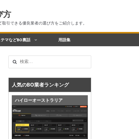
び方
て取引できる優良業者の選び方をご紹介します。
テマなどBO裏話
用語集
検
索:
人気のBO業者ランキング
ハイローオーストラリア