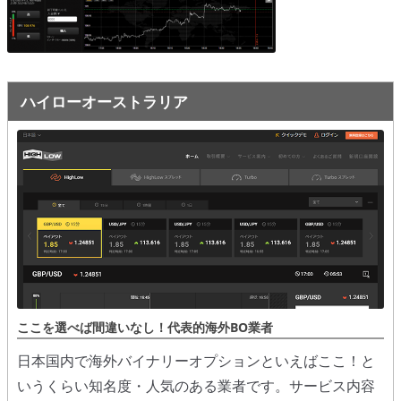
オプションビット
ス
ッ
キ
プ
ファイブスターズオプション
ッ
プ
初心者講座
ハイローオーストラリア
基本ルール・取引のしかた
トレンドを見極める
トレンド順張りで勝つ方法
逆張りと相場変動のしくみ
シグナルはダマシに注意
負けそうなときは損切り
ここを選べば間違いなし！代表的海外BO業者
攻略法まとめ
日本国内で海外バイナリーオプションといえばここ！と
いうくらい知名度・人気のある業者です。サービス内容
ローソク足チャート