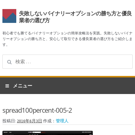
失敗しないバイナリーオプションの勝ち方と優良
業者の選び方
初心者でも勝てるバイナリーオプションの簡単攻略法を実践。失敗しないバイナ
リーオプションの勝ち方と、安心して取引できる優良業者の選び方をご紹介しま
す。
検
索:
ナ
コ
メニュー
ビ
ン
ゲ
テ
ホーム
ー
ン
spread100percent-005-2
シ
ツ
業者一覧
ョ
へ
投稿日:
2016年6月3日
作成：
管理人
ン
ス
ハイローオーストラリア
へ
キ