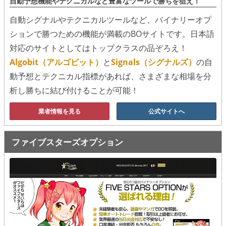
自動予想機能やテクニカルなど豊富なツールで勝ちを狙え！
シグナルズ
自動シグナルやテクニカルツールなど、バイナリーオプ
詐欺・ステマなどBO裏話
ションで勝つための機能が満載のBOサイトです。日本語
対応のサイトとしてはトップクラスの品ぞろえ！
ステマに注意！
Algobit（アルゴビット）
と
Signals（シグナルズ）
の自
２ちゃんまとめ風の詐欺サイト
動予想とテクニカル指標があれば、さまざまな相場を分
析し勝ちに結び付けることが可能！
用語集
業者情報を見る
公式サイトへ
ファイブスターズオプション