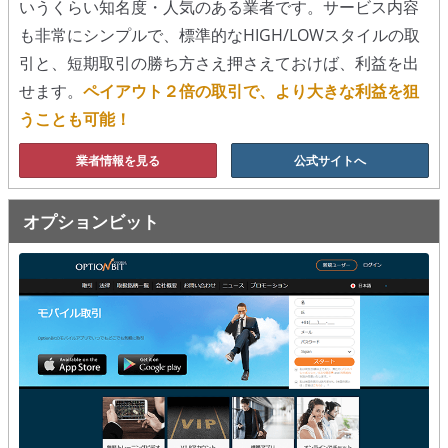
いうくらい知名度・人気のある業者です。サービス内容
も非常にシンプルで、標準的なHIGH/LOWスタイルの取
移動平均線
引と、短期取引の勝ち方さえ押さえておけば、利益を出
トレンド順張り
せます。
ペイアウト２倍の取引で、より大きな利益を狙
うことも可能！
MACD
業者情報を見る
公式サイトへ
RSI
ボリンジャーバンド
オプションビット
ストラテジーアドバイザー
スポットフォロー
トレーダーズ・チョイス
スプレッド取引
アルゴビット