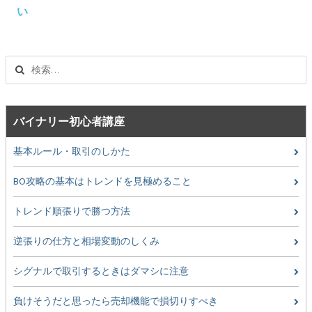
ビ
い
ゲ
ー
シ
検
ョ
索:
ン
バイナリー初心者講座
基本ルール・取引のしかた
BO攻略の基本はトレンドを見極めること
トレンド順張りで勝つ方法
逆張りの仕方と相場変動のしくみ
シグナルで取引するときはダマシに注意
負けそうだと思ったら売却機能で損切りすべき