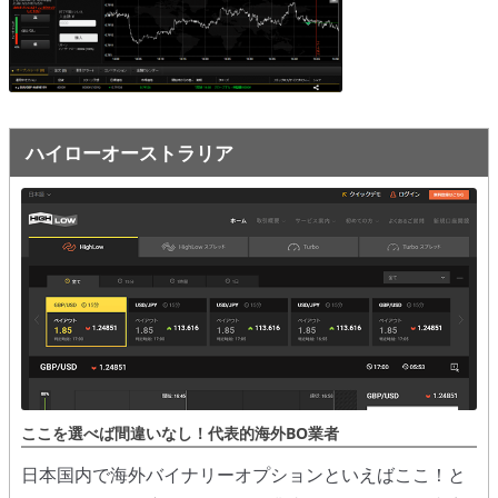
オプションビット
ス
ッ
キ
プ
ファイブスターズオプション
ッ
プ
初心者講座
ハイローオーストラリア
基本ルール・取引のしかた
トレンドを見極める
トレンド順張りで勝つ方法
逆張りと相場変動のしくみ
シグナルはダマシに注意
負けそうなときは損切り
ここを選べば間違いなし！代表的海外BO業者
攻略法まとめ
日本国内で海外バイナリーオプションといえばここ！と
ローソク足チャート