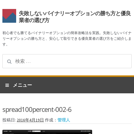
失敗しないバイナリーオプションの勝ち方と優良
業者の選び方
初心者でも勝てるバイナリーオプションの簡単攻略法を実践。失敗しないバイナ
リーオプションの勝ち方と、安心して取引できる優良業者の選び方をご紹介しま
す。
検
索:
ナ
コ
メニュー
ビ
ン
ゲ
テ
ホーム
ー
ン
spread100percent-002-6
シ
ツ
業者一覧
ョ
へ
投稿日:
2016年4月19日
作成：
管理人
ン
ス
ハイローオーストラリア
へ
キ