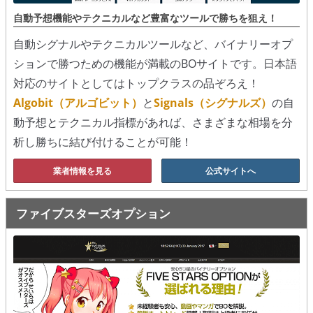
シグナルズ
自動予想機能やテクニカルなど豊富なツールで勝ちを狙え！
自動シグナルやテクニカルツールなど、バイナリーオプ
詐欺・ステマなどBO裏話
ションで勝つための機能が満載のBOサイトです。日本語
ステマに注意！
対応のサイトとしてはトップクラスの品ぞろえ！
Algobit（アルゴビット）
と
Signals（シグナルズ）
の自
２ちゃんまとめ風の詐欺サイト
動予想とテクニカル指標があれば、さまざまな相場を分
用語集
析し勝ちに結び付けることが可能！
業者情報を見る
公式サイトへ
ファイブスターズオプション