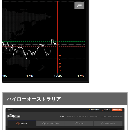
オプションビット
ス
ッ
キ
プ
ファイブスターズオプション
ッ
プ
初心者講座
基本ルール・取引のしかた
トレンドを見極める
トレンド順張りで勝つ方法
逆張りと相場変動のしくみ
シグナルはダマシに注意
ハイローオーストラリア
負けそうなときは損切り
攻略法まとめ
ローソク足チャート