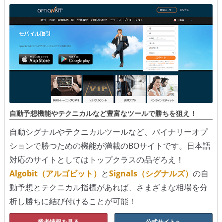
シグナルズ
詐欺・ステマなどBO裏話
ステマに注意！
２ちゃんまとめ風の詐欺サイト
用語集
自動予想機能やテクニカルなど豊富なツールで勝ちを狙え！
自動シグナルやテクニカルツールなど、バイナリーオプ
ションで勝つための機能が満載のBOサイトです。日本語
対応のサイトとしてはトップクラスの品ぞろえ！
Algobit（アルゴビット）
と
Signals（シグナルズ）
の自
動予想とテクニカル指標があれば、さまざまな相場を分
析し勝ちに結び付けることが可能！
業者情報を見る
公式サイトへ