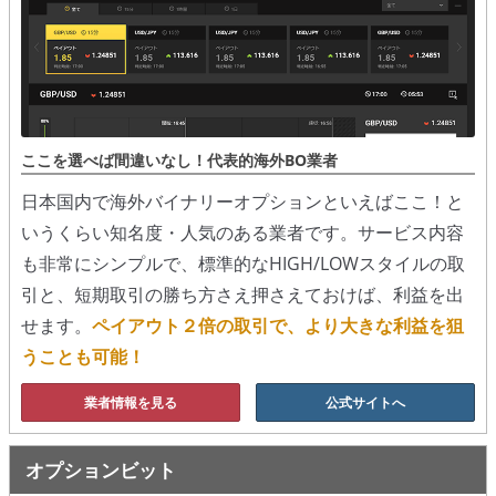
移動平均線
トレンド順張り
MACD
ここを選べば間違いなし！代表的海外BO業者
RSI
日本国内で海外バイナリーオプションといえばここ！と
いうくらい知名度・人気のある業者です。サービス内容
ボリンジャーバンド
も非常にシンプルで、標準的なHIGH/LOWスタイルの取
ストラテジーアドバイザー
引と、短期取引の勝ち方さえ押さえておけば、利益を出
せます。
ペイアウト２倍の取引で、より大きな利益を狙
スポットフォロー
うことも可能！
トレーダーズ・チョイス
業者情報を見る
公式サイトへ
スプレッド取引
オプションビット
アルゴビット