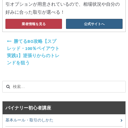
引オプションが用意されているので、相場状況や自分の
好みに合った取引が選べる！
業者情報を見る
公式サイトへ
投
勝てるBO攻略【スプ
稿
レッド・100％ペイアウト
ナ
実践1】逆張りからのトレ
ビ
ンドを狙う
ゲ
ー
シ
検
ョ
索:
ン
バイナリー初心者講座
基本ルール・取引のしかた