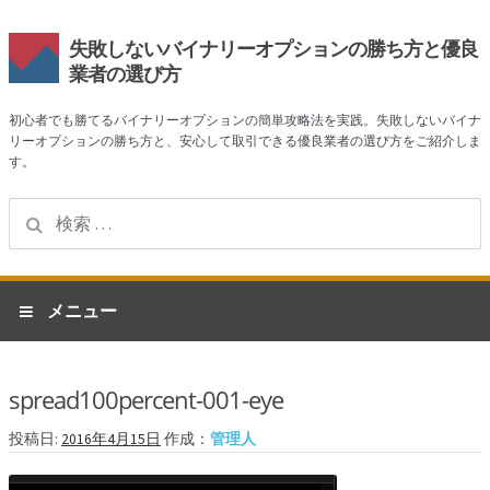
失敗しないバイナリーオプションの勝ち方と優良
業者の選び方
初心者でも勝てるバイナリーオプションの簡単攻略法を実践。失敗しないバイナ
リーオプションの勝ち方と、安心して取引できる優良業者の選び方をご紹介しま
す。
検
索:
ナ
コ
メニュー
ビ
ン
ゲ
テ
ホーム
ー
ン
spread100percent-001-eye
シ
ツ
業者一覧
ョ
へ
投稿日:
2016年4月15日
作成：
管理人
ン
ス
ハイローオーストラリア
へ
キ