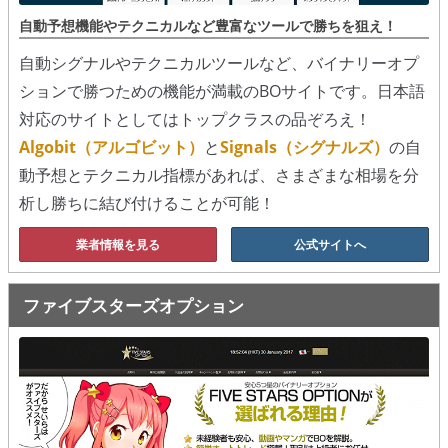
シグナルズ
自動予想機能やテクニカルなど豊富なツールで勝ちを狙え！
自動シグナルやテクニカルツールなど、バイナリーオプ
詐欺・ステマなどBO裏話
ションで勝つための機能が満載のBOサイトです。日本語
ステマに注意！
対応のサイトとしてはトップクラスの品ぞろえ！
Algobit（アルゴビット）
と
Signals（シグナルズ）
の自
２ちゃんまとめ風の詐欺サイト
動予想とテクニカル指標があれば、さまざまな相場を分
用語集
析し勝ちに結び付けることが可能！
業者情報を見る
公式サイトへ
ファイブスターズオプション