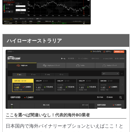
オプションビット
ス
ッ
キ
プ
ファイブスターズオプション
ッ
プ
初心者講座
ハイローオーストラリア
基本ルール・取引のしかた
トレンドを見極める
トレンド順張りで勝つ方法
逆張りと相場変動のしくみ
シグナルはダマシに注意
負けそうなときは損切り
ここを選べば間違いなし！代表的海外BO業者
攻略法まとめ
日本国内で海外バイナリーオプションといえばここ！と
ローソク足チャート