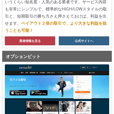
いうくらい知名度・人気のある業者です。サービス内容
も非常にシンプルで、標準的なHIGH/LOWスタイルの取
移動平均線
引と、短期取引の勝ち方さえ押さえておけば、利益を出
トレンド順張り
せます。
ペイアウト２倍の取引で、より大きな利益を狙
うことも可能！
MACD
業者情報を見る
公式サイトへ
RSI
ボリンジャーバンド
オプションビット
ストラテジーアドバイザー
スポットフォロー
トレーダーズ・チョイス
スプレッド取引
アルゴビット