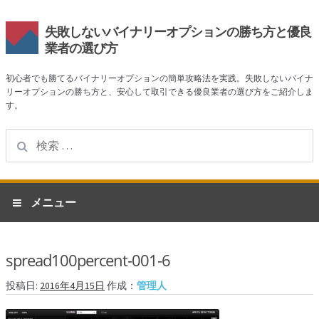
失敗しないバイナリーオプションの勝ち方と優良
業者の選び方
初心者でも勝てるバイナリーオプションの簡単攻略法を実践。失敗しないバイナ
リーオプションの勝ち方と、安心して取引できる優良業者の選び方をご紹介しま
す。
検
索:
ナ
コ
メニュー
ビ
ン
ゲ
テ
ホーム
ー
ン
spread100percent-001-6
シ
ツ
業者一覧
ョ
へ
投稿日:
2016年4月15日
作成：
管理人
ン
ス
ハイローオーストラリア
へ
キ