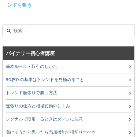
ビ
ンドを狙う
ゲ
ー
シ
検
ョ
索:
ン
バイナリー初心者講座
基本ルール・取引のしかた
BO攻略の基本はトレンドを見極めること
トレンド順張りで勝つ方法
逆張りの仕方と相場変動のしくみ
シグナルで取引するときはダマシに注意
負けそうだと思ったら売却機能で損切りすべき