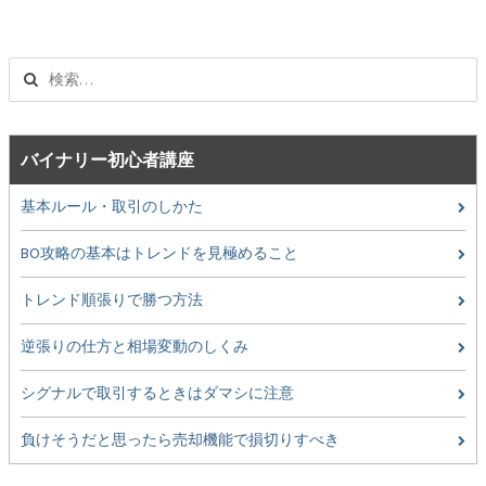
ナ
ビ
ゲ
検
ー
索:
シ
ョ
ン
バイナリー初心者講座
基本ルール・取引のしかた
BO攻略の基本はトレンドを見極めること
トレンド順張りで勝つ方法
逆張りの仕方と相場変動のしくみ
シグナルで取引するときはダマシに注意
負けそうだと思ったら売却機能で損切りすべき