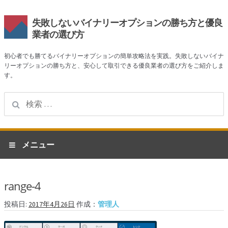
失敗しないバイナリーオプションの勝ち方と優良
業者の選び方
初心者でも勝てるバイナリーオプションの簡単攻略法を実践。失敗しないバイナ
リーオプションの勝ち方と、安心して取引できる優良業者の選び方をご紹介しま
す。
検
索:
ナ
コ
メニュー
ビ
ン
ゲ
テ
ホーム
ー
ン
range-4
シ
ツ
業者一覧
ョ
へ
投稿日:
2017年4月26日
作成：
管理人
ン
ス
ハイローオーストラリア
へ
キ