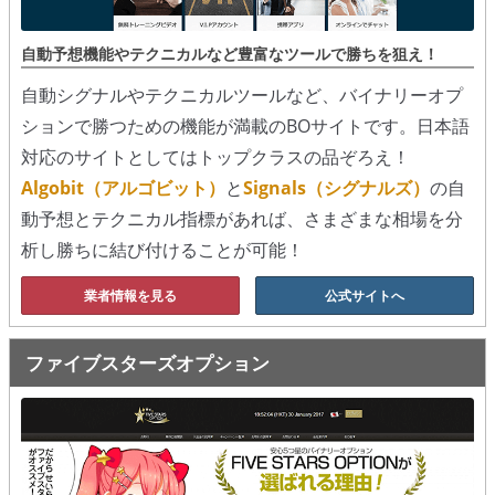
シグナルズ
自動予想機能やテクニカルなど豊富なツールで勝ちを狙え！
詐欺・ステマなどBO裏話
自動シグナルやテクニカルツールなど、バイナリーオプ
ステマに注意！
ションで勝つための機能が満載のBOサイトです。日本語
対応のサイトとしてはトップクラスの品ぞろえ！
２ちゃんまとめ風の詐欺サイト
Algobit（アルゴビット）
と
Signals（シグナルズ）
の自
用語集
動予想とテクニカル指標があれば、さまざまな相場を分
析し勝ちに結び付けることが可能！
業者情報を見る
公式サイトへ
ファイブスターズオプション