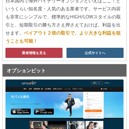
日本国内で海外バイナリーオプションといえばここ！と
いうくらい知名度・人気のある業者です。サービス内容
移動平均線
も非常にシンプルで、標準的なHIGH/LOWスタイルの取
トレンド順張り
引と、短期取引の勝ち方さえ押さえておけば、利益を出
せます。
ペイアウト２倍の取引で、より大きな利益を狙
MACD
うことも可能！
RSI
業者情報を見る
公式サイトへ
ボリンジャーバンド
オプションビット
ストラテジーアドバイザー
スポットフォロー
トレーダーズ・チョイス
スプレッド取引
アルゴビット