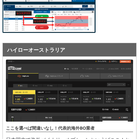
オプションビット
ス
ッ
キ
プ
ファイブスターズオプション
ッ
プ
初心者講座
基本ルール・取引のしかた
ハイローオーストラリア
トレンドを見極める
トレンド順張りで勝つ方法
逆張りと相場変動のしくみ
シグナルはダマシに注意
負けそうなときは損切り
攻略法まとめ
ここを選べば間違いなし！代表的海外BO業者
ローソク足チャート