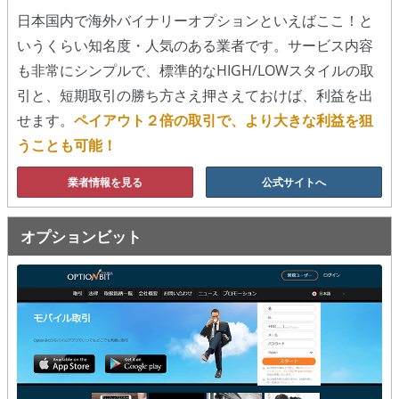
日本国内で海外バイナリーオプションといえばここ！と
移動平均線
いうくらい知名度・人気のある業者です。サービス内容
も非常にシンプルで、標準的なHIGH/LOWスタイルの取
トレンド順張り
引と、短期取引の勝ち方さえ押さえておけば、利益を出
MACD
せます。
ペイアウト２倍の取引で、より大きな利益を狙
うことも可能！
RSI
業者情報を見る
公式サイトへ
ボリンジャーバンド
ストラテジーアドバイザー
オプションビット
スポットフォロー
トレーダーズ・チョイス
スプレッド取引
アルゴビット