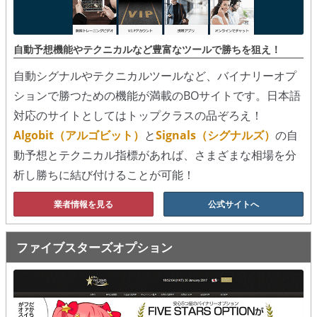
シグナルズ
詐欺・ステマなどBO裏話
自動予想機能やテクニカルなど豊富なツールで勝ちを狙え！
ステマに注意！
自動シグナルやテクニカルツールなど、バイナリーオプ
ションで勝つための機能が満載のBOサイトです。日本語
２ちゃんまとめ風の詐欺サイト
対応のサイトとしてはトップクラスの品ぞろえ！
Algobit（アルゴビット）
と
Signals（シグナルズ）
の自
用語集
動予想とテクニカル指標があれば、さまざまな相場を分
析し勝ちに結び付けることが可能！
業者情報を見る
公式サイトへ
ファイブスターズオプション