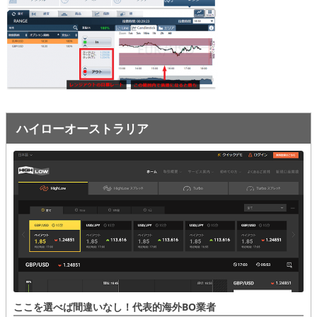
オプションビット
ス
ッ
キ
プ
ファイブスターズオプション
ッ
プ
初心者講座
基本ルール・取引のしかた
ハイローオーストラリア
トレンドを見極める
トレンド順張りで勝つ方法
逆張りと相場変動のしくみ
シグナルはダマシに注意
負けそうなときは損切り
攻略法まとめ
ここを選べば間違いなし！代表的海外BO業者
ローソク足チャート