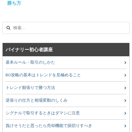
勝ち方
ナ
ビ
ゲ
検
ー
索:
シ
ョ
ン
バイナリー初心者講座
基本ルール・取引のしかた
BO攻略の基本はトレンドを見極めること
トレンド順張りで勝つ方法
逆張りの仕方と相場変動のしくみ
シグナルで取引するときはダマシに注意
負けそうだと思ったら売却機能で損切りすべき