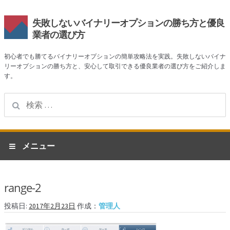
失敗しないバイナリーオプションの勝ち方と優良
業者の選び方
初心者でも勝てるバイナリーオプションの簡単攻略法を実践。失敗しないバイナ
リーオプションの勝ち方と、安心して取引できる優良業者の選び方をご紹介しま
す。
検
索:
ナ
コ
メニュー
ビ
ン
ゲ
テ
ホーム
ー
ン
range-2
シ
ツ
業者一覧
ョ
へ
投稿日:
2017年2月23日
作成：
管理人
ン
ス
ハイローオーストラリア
へ
キ