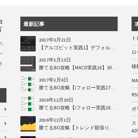
ョ
最新記事
方
ト
2017年3月21日
の
【アルゴビット実践1】デフォルト設定で30秒取引
ロ
ー
2017年1月13日
き
移動
勝てるBO攻略【MACD実践16】30秒取引で勝つには
2017年1月6日
M
勝てるBO攻略【iフォロー実践17】フォロワーの少ない人をフォローする
RSI
2016年12月20日
勝てるBO攻略【iフォロー実践16】勝てるトレーダーを見抜く
ボリ
2016年12月1日
ス
勝てるBO攻略【トレンド順張り実践35】下落からの反発を見極める
AD