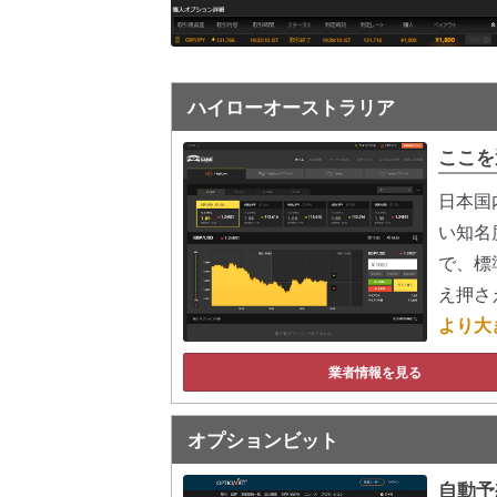
ハイローオーストラリア
ここを
日本国
い知名
で、標
え押さ
より大
業者情報を見る
オプションビット
自動予