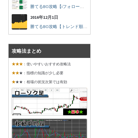
勝てるBO攻略【iフォロー実践16】勝てるトレーダーを見抜く
2016年12月1日
勝てるBO攻略【トレンド順張り実践35】下落からの反発を見極める
攻略法まとめ
★★★
：使いやすいおすすめ攻略法
★★
★：指標の知識が少し必要
★
★★：相場の状況次第では有効