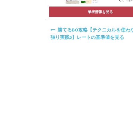
業者情報を見る
投
勝てるBO攻略【テクニカルを使わ
稿
張り実践5】レートの基準値を見る
ナ
ビ
ゲ
ー
シ
ョ
ン