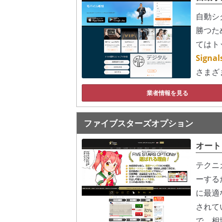
自動シ
勝つた
てはト
Sign
さまざ
業者情報を見る
ファイブスターズオプション
オート
テクニ
ーする
に最適
されて
で、相