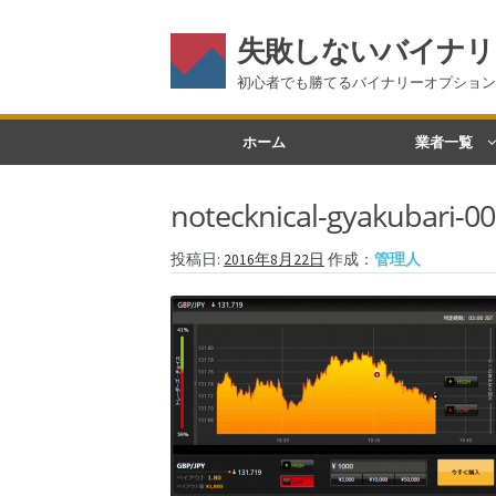
失敗しないバイナリ
初心者でも勝てるバイナリーオプション
ナ
コ
ホーム
業者一覧
ビ
ン
ゲ
テ
notecknical-gyakubari-00
ー
ン
シ
ツ
投稿日:
2016年8月22日
作成：
管理人
ョ
へ
ン
ス
へ
キ
ス
ッ
キ
プ
ッ
プ