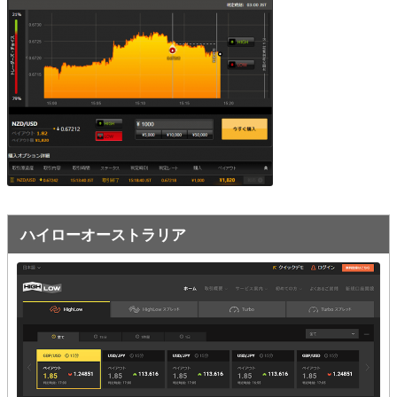
オプションビット
ス
ッ
キ
プ
ファイブスターズオプション
ッ
プ
初心者講座
基本ルール・取引のしかた
トレンドを見極める
トレンド順張りで勝つ方法
ハイローオーストラリア
逆張りと相場変動のしくみ
シグナルはダマシに注意
負けそうなときは損切り
攻略法まとめ
ローソク足チャート