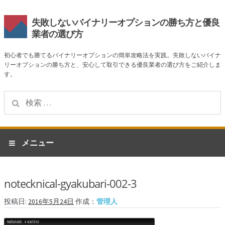
失敗しないバイナリーオプションの勝ち方と優良
業者の選び方
初心者でも勝てるバイナリーオプションの簡単攻略法を実践。失敗しないバイナ
リーオプションの勝ち方と、安心して取引できる優良業者の選び方をご紹介しま
す。
検
索:
ナ
コ
メニュー
ビ
ン
ゲ
テ
ホーム
ー
ン
notecknical-gyakubari-002-3
シ
ツ
業者一覧
ョ
へ
投稿日:
2016年5月24日
作成：
管理人
ン
ス
ハイローオーストラリア
へ
キ