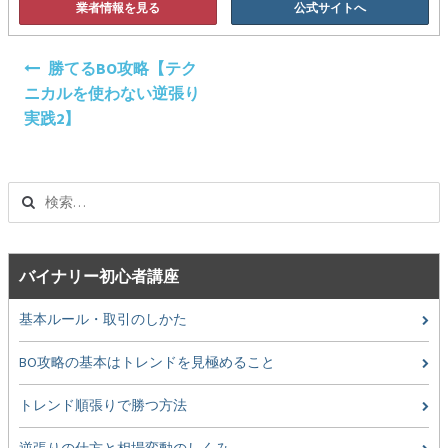
業者情報を見る
公式サイトへ
投
勝てるBO攻略【テク
稿
ニカルを使わない逆張り
ナ
実践2】
ビ
ゲ
ー
検
シ
索:
ョ
ン
バイナリー初心者講座
基本ルール・取引のしかた
BO攻略の基本はトレンドを見極めること
トレンド順張りで勝つ方法