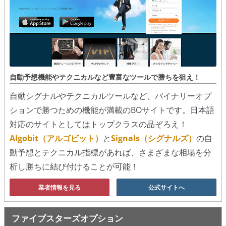
シグナルズ
詐欺・ステマなどBO裏話
ステマに注意！
２ちゃんまとめ風の詐欺サイト
自動予想機能やテクニカルなど豊富なツールで勝ちを狙え！
自動シグナルやテクニカルツールなど、バイナリーオプ
用語集
ションで勝つための機能が満載のBOサイトです。日本語
対応のサイトとしてはトップクラスの品ぞろえ！
Algobit（アルゴビット）
と
Signals（シグナルズ）
の自
動予想とテクニカル指標があれば、さまざまな相場を分
析し勝ちに結び付けることが可能！
業者情報を見る
公式サイトへ
ファイブスターズオプション