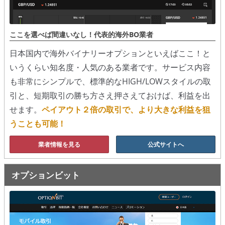
移動平均線
ここを選べば間違いなし！代表的海外BO業者
トレンド順張り
日本国内で海外バイナリーオプションといえばここ！と
MACD
いうくらい知名度・人気のある業者です。サービス内容
も非常にシンプルで、標準的なHIGH/LOWスタイルの取
RSI
引と、短期取引の勝ち方さえ押さえておけば、利益を出
ボリンジャーバンド
せます。
ペイアウト２倍の取引で、より大きな利益を狙
うことも可能！
ストラテジーアドバイザー
業者情報を見る
公式サイトへ
スポットフォロー
トレーダーズ・チョイス
オプションビット
スプレッド取引
アルゴビット