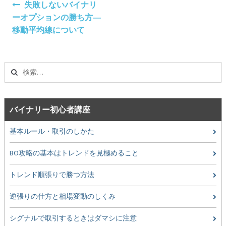
失敗しないバイナリ
稿
ーオプションの勝ち方―
ナ
移動平均線について
ビ
ゲ
ー
検
シ
索:
ョ
ン
バイナリー初心者講座
基本ルール・取引のしかた
BO攻略の基本はトレンドを見極めること
トレンド順張りで勝つ方法
逆張りの仕方と相場変動のしくみ
シグナルで取引するときはダマシに注意