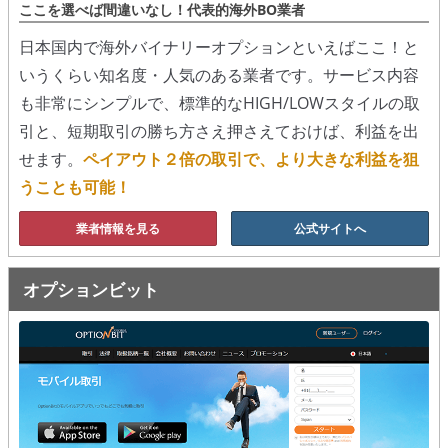
ここを選べば間違いなし！代表的海外BO業者
移動平均線
日本国内で海外バイナリーオプションといえばここ！と
いうくらい知名度・人気のある業者です。サービス内容
トレンド順張り
も非常にシンプルで、標準的なHIGH/LOWスタイルの取
MACD
引と、短期取引の勝ち方さえ押さえておけば、利益を出
せます。
ペイアウト２倍の取引で、より大きな利益を狙
RSI
うことも可能！
ボリンジャーバンド
業者情報を見る
公式サイトへ
ストラテジーアドバイザー
オプションビット
スポットフォロー
トレーダーズ・チョイス
スプレッド取引
アルゴビット