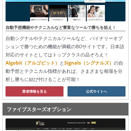
シグナルズ
詐欺・ステマなどBO裏話
自動予想機能やテクニカルなど豊富なツールで勝ちを狙え！
ステマに注意！
自動シグナルやテクニカルツールなど、バイナリーオプ
２ちゃんまとめ風の詐欺サイト
ションで勝つための機能が満載のBOサイトです。日本語
対応のサイトとしてはトップクラスの品ぞろえ！
用語集
Algobit（アルゴビット）
と
Signals（シグナルズ）
の自
動予想とテクニカル指標があれば、さまざまな相場を分
析し勝ちに結び付けることが可能！
業者情報を見る
公式サイトへ
ファイブスターズオプション