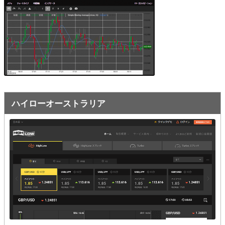
オプションビット
ス
ッ
キ
プ
ファイブスターズオプション
ッ
プ
初心者講座
基本ルール・取引のしかた
トレンドを見極める
ハイローオーストラリア
トレンド順張りで勝つ方法
逆張りと相場変動のしくみ
シグナルはダマシに注意
負けそうなときは損切り
攻略法まとめ
ローソク足チャート