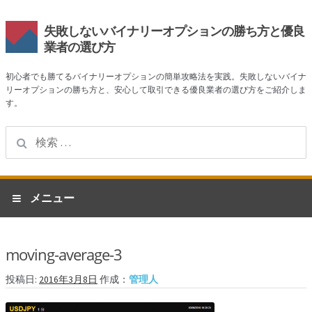
失敗しないバイナリーオプションの勝ち方と優良
業者の選び方
初心者でも勝てるバイナリーオプションの簡単攻略法を実践。失敗しないバイナ
リーオプションの勝ち方と、安心して取引できる優良業者の選び方をご紹介しま
す。
検
索:
ナ
コ
メニュー
ビ
ン
ゲ
テ
ホーム
ー
ン
moving-average-3
シ
ツ
業者一覧
ョ
へ
投稿日:
2016年3月8日
作成：
管理人
ン
ス
ハイローオーストラリア
へ
キ