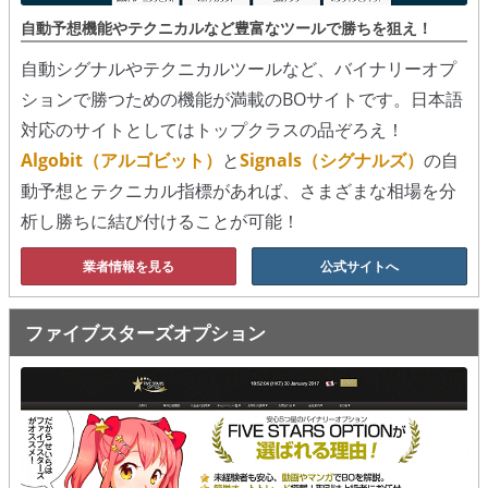
シグナルズ
自動予想機能やテクニカルなど豊富なツールで勝ちを狙え！
自動シグナルやテクニカルツールなど、バイナリーオプ
詐欺・ステマなどBO裏話
ションで勝つための機能が満載のBOサイトです。日本語
ステマに注意！
対応のサイトとしてはトップクラスの品ぞろえ！
Algobit（アルゴビット）
と
Signals（シグナルズ）
の自
２ちゃんまとめ風の詐欺サイト
動予想とテクニカル指標があれば、さまざまな相場を分
用語集
析し勝ちに結び付けることが可能！
業者情報を見る
公式サイトへ
ファイブスターズオプション