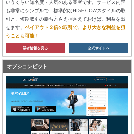
いうくらい知名度・人気のある業者です。サービス内容
も非常にシンプルで、標準的なHIGH/LOWスタイルの取
移動平均線
引と、短期取引の勝ち方さえ押さえておけば、利益を出
トレンド順張り
せます。
ペイアウト２倍の取引で、より大きな利益を狙
うことも可能！
MACD
業者情報を見る
公式サイトへ
RSI
ボリンジャーバンド
オプションビット
ストラテジーアドバイザー
スポットフォロー
トレーダーズ・チョイス
スプレッド取引
アルゴビット