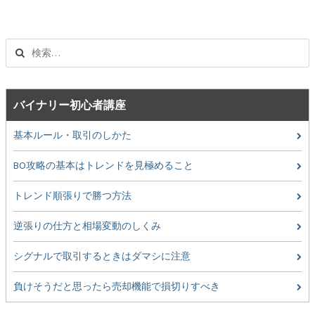
ビ
ゲ
ー
検
シ
索:
ョ
ン
バイナリー初心者講座
基本ルール・取引のしかた
BO攻略の基本はトレンドを見極めること
トレンド順張りで勝つ方法
逆張りの仕方と相場変動のしくみ
シグナルで取引するときはダマシに注意
負けそうだと思ったら売却機能で損切りすべき