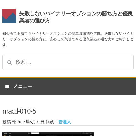
失敗しないバイナリーオプションの勝ち方と優良
業者の選び方
初心者でも勝てるバイナリーオプションの簡単攻略法を実践。失敗しないバイナ
リーオプションの勝ち方と、安心して取引できる優良業者の選び方をご紹介しま
す。
検
索:
ナ
コ
メニュー
ビ
ン
ゲ
テ
ホーム
ー
ン
macd-010-5
シ
ツ
業者一覧
ョ
へ
投稿日:
2016年5月31日
作成：
管理人
ン
ス
ハイローオーストラリア
へ
キ