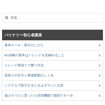
ビ
ゲ
ー
検
シ
索:
ョ
ン
バイナリー初心者講座
基本ルール・取引のしかた
BO攻略の基本はトレンドを見極めること
トレンド順張りで勝つ方法
逆張りの仕方と相場変動のしくみ
シグナルで取引するときはダマシに注意
負けそうだと思ったら売却機能で損切りすべき