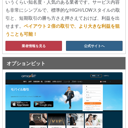
いうくらい知名度・人気のある業者です。サービス内容
も非常にシンプルで、標準的なHIGH/LOWスタイルの取
移動平均線
引と、短期取引の勝ち方さえ押さえておけば、利益を出
トレンド順張り
せます。
ペイアウト２倍の取引で、より大きな利益を狙
うことも可能！
MACD
業者情報を見る
公式サイトへ
RSI
ボリンジャーバンド
オプションビット
ストラテジーアドバイザー
スポットフォロー
トレーダーズ・チョイス
スプレッド取引
アルゴビット