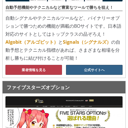
シグナルズ
自動予想機能やテクニカルなど豊富なツールで勝ちを狙え！
自動シグナルやテクニカルツールなど、バイナリーオプ
詐欺・ステマなどBO裏話
ションで勝つための機能が満載のBOサイトです。日本語
ステマに注意！
対応のサイトとしてはトップクラスの品ぞろえ！
Algobit（アルゴビット）
と
Signals（シグナルズ）
の自
２ちゃんまとめ風の詐欺サイト
動予想とテクニカル指標があれば、さまざまな相場を分
用語集
析し勝ちに結び付けることが可能！
業者情報を見る
公式サイトへ
ファイブスターズオプション