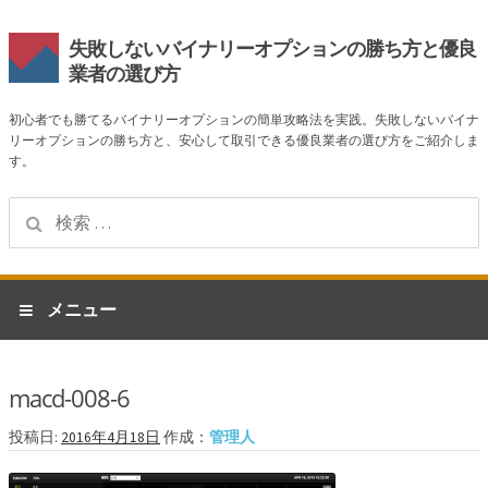
失敗しないバイナリーオプションの勝ち方と優良
業者の選び方
初心者でも勝てるバイナリーオプションの簡単攻略法を実践。失敗しないバイナ
リーオプションの勝ち方と、安心して取引できる優良業者の選び方をご紹介しま
す。
検
索:
ナ
コ
メニュー
ビ
ン
ゲ
テ
ホーム
ー
ン
macd-008-6
シ
ツ
業者一覧
ョ
へ
投稿日:
2016年4月18日
作成：
管理人
ン
ス
ハイローオーストラリア
へ
キ