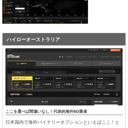
オプションビット
ス
ッ
キ
プ
ファイブスターズオプション
ッ
プ
初心者講座
ハイローオーストラリア
基本ルール・取引のしかた
トレンドを見極める
トレンド順張りで勝つ方法
逆張りと相場変動のしくみ
シグナルはダマシに注意
負けそうなときは損切り
ここを選べば間違いなし！代表的海外BO業者
攻略法まとめ
日本国内で海外バイナリーオプションといえばここ！と
ローソク足チャート