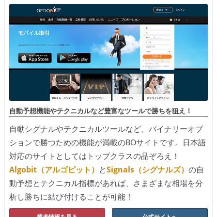
シグナルズ
詐欺・ステマなどBO裏話
ステマに注意！
２ちゃんまとめ風の詐欺サイト
用語集
自動予想機能やテクニカルなど豊富なツールで勝ちを狙え！
自動シグナルやテクニカルツールなど、バイナリーオプ
ションで勝つための機能が満載のBOサイトです。日本語
対応のサイトとしてはトップクラスの品ぞろえ！
Algobit（アルゴビット）
と
Signals（シグナルズ）
の自
動予想とテクニカル指標があれば、さまざまな相場を分
析し勝ちに結び付けることが可能！
業者情報を見る
公式サイトへ