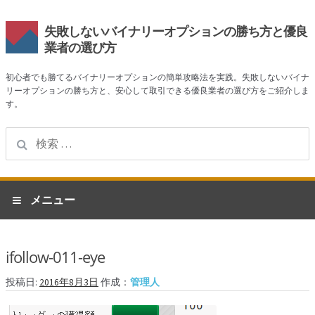
失敗しないバイナリーオプションの勝ち方と優良
業者の選び方
初心者でも勝てるバイナリーオプションの簡単攻略法を実践。失敗しないバイナ
リーオプションの勝ち方と、安心して取引できる優良業者の選び方をご紹介しま
す。
検
索:
ナ
コ
メニュー
ビ
ン
ゲ
テ
ホーム
ー
ン
ifollow-011-eye
シ
ツ
業者一覧
ョ
へ
投稿日:
2016年8月3日
作成：
管理人
ン
ス
ハイローオーストラリア
へ
キ