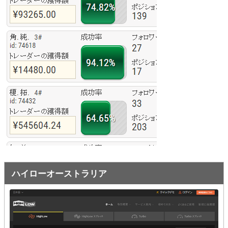
オプションビット
ス
ッ
キ
プ
ファイブスターズオプション
ッ
プ
初心者講座
基本ルール・取引のしかた
トレンドを見極める
トレンド順張りで勝つ方法
逆張りと相場変動のしくみ
シグナルはダマシに注意
ハイローオーストラリア
負けそうなときは損切り
攻略法まとめ
ローソク足チャート