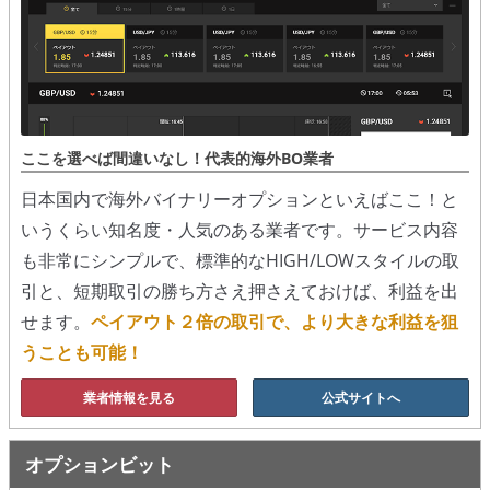
移動平均線
トレンド順張り
MACD
ここを選べば間違いなし！代表的海外BO業者
RSI
日本国内で海外バイナリーオプションといえばここ！と
いうくらい知名度・人気のある業者です。サービス内容
ボリンジャーバンド
も非常にシンプルで、標準的なHIGH/LOWスタイルの取
ストラテジーアドバイザー
引と、短期取引の勝ち方さえ押さえておけば、利益を出
せます。
ペイアウト２倍の取引で、より大きな利益を狙
スポットフォロー
うことも可能！
トレーダーズ・チョイス
業者情報を見る
公式サイトへ
スプレッド取引
オプションビット
アルゴビット