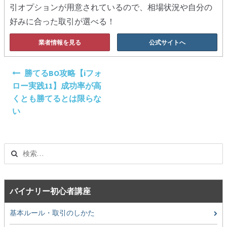
引オプションが用意されているので、相場状況や自分の
好みに合った取引が選べる！
業者情報を見る
公式サイトへ
投
勝てるBO攻略【iフォ
稿
ロー実践11】成功率が高
ナ
くとも勝てるとは限らな
ビ
い
ゲ
ー
シ
検
ョ
索:
ン
バイナリー初心者講座
基本ルール・取引のしかた