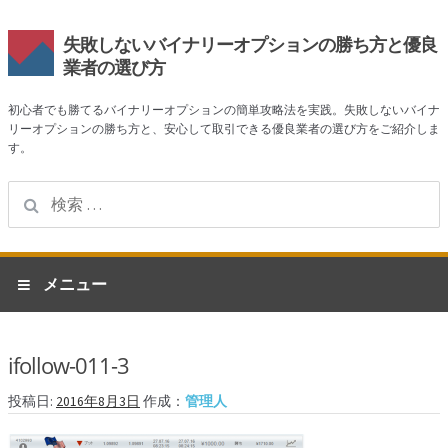
失敗しないバイナリーオプションの勝ち方と優良
業者の選び方
初心者でも勝てるバイナリーオプションの簡単攻略法を実践。失敗しないバイナ
リーオプションの勝ち方と、安心して取引できる優良業者の選び方をご紹介しま
す。
検
索:
ナ
コ
メニュー
ビ
ン
ゲ
テ
ホーム
ー
ン
ifollow-011-3
シ
ツ
業者一覧
ョ
へ
投稿日:
2016年8月3日
作成：
管理人
ン
ス
ハイローオーストラリア
へ
キ