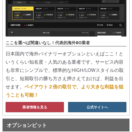
移動平均線
トレンド順張り
MACD
ここを選べば間違いなし！代表的海外BO業者
RSI
日本国内で海外バイナリーオプションといえばここ！と
いうくらい知名度・人気のある業者です。サービス内容
ボリンジャーバンド
も非常にシンプルで、標準的なHIGH/LOWスタイルの取
ストラテジーアドバイザー
引と、短期取引の勝ち方さえ押さえておけば、利益を出
せます。
ペイアウト２倍の取引で、より大きな利益を狙
スポットフォロー
うことも可能！
トレーダーズ・チョイス
業者情報を見る
公式サイトへ
スプレッド取引
オプションビット
アルゴビット