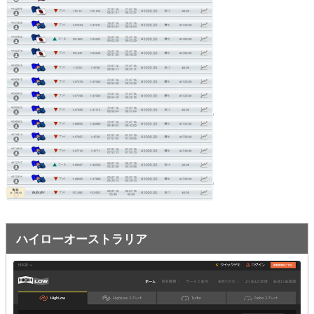
オプションビット
ス
ッ
キ
プ
ファイブスターズオプション
ッ
プ
初心者講座
基本ルール・取引のしかた
トレンドを見極める
トレンド順張りで勝つ方法
逆張りと相場変動のしくみ
シグナルはダマシに注意
ハイローオーストラリア
負けそうなときは損切り
攻略法まとめ
ローソク足チャート