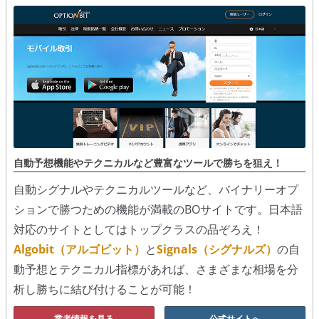
シグナルズ
詐欺・ステマなどBO裏話
ステマに注意！
２ちゃんまとめ風の詐欺サイト
用語集
自動予想機能やテクニカルなど豊富なツールで勝ちを狙え！
自動シグナルやテクニカルツールなど、バイナリーオプ
ションで勝つための機能が満載のBOサイトです。日本語
対応のサイトとしてはトップクラスの品ぞろえ！
Algobit（アルゴビット）
と
Signals（シグナルズ）
の自
動予想とテクニカル指標があれば、さまざまな相場を分
析し勝ちに結び付けることが可能！
業者情報を見る
公式サイトへ