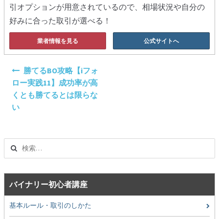
引オプションが用意されているので、相場状況や自分の
好みに合った取引が選べる！
業者情報を見る
公式サイトへ
投
勝てるBO攻略【iフォ
稿
ロー実践11】成功率が高
ナ
くとも勝てるとは限らな
ビ
い
ゲ
ー
シ
検
ョ
索:
ン
バイナリー初心者講座
基本ルール・取引のしかた