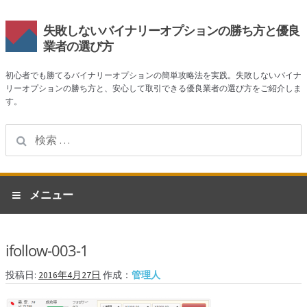
失敗しないバイナリーオプションの勝ち方と優良
業者の選び方
初心者でも勝てるバイナリーオプションの簡単攻略法を実践。失敗しないバイナ
リーオプションの勝ち方と、安心して取引できる優良業者の選び方をご紹介しま
す。
検
索:
ナ
コ
メニュー
ビ
ン
ゲ
テ
ホーム
ー
ン
ifollow-003-1
シ
ツ
業者一覧
ョ
へ
投稿日:
2016年4月27日
作成：
管理人
ン
ス
ハイローオーストラリア
へ
キ