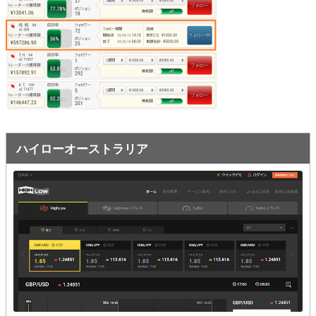
オプションビット
ス
ッ
キ
プ
ファイブスターズオプション
ッ
プ
初心者講座
基本ルール・取引のしかた
トレンドを見極める
ハイローオーストラリア
トレンド順張りで勝つ方法
逆張りと相場変動のしくみ
シグナルはダマシに注意
負けそうなときは損切り
攻略法まとめ
ローソク足チャート