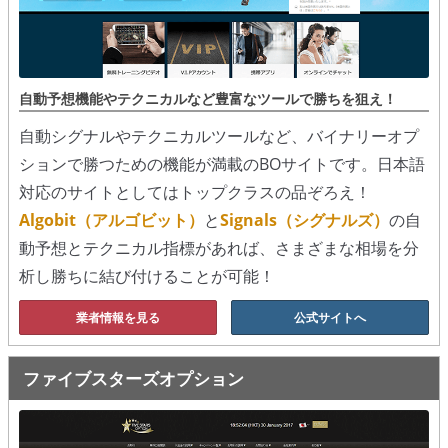
シグナルズ
詐欺・ステマなどBO裏話
自動予想機能やテクニカルなど豊富なツールで勝ちを狙え！
ステマに注意！
自動シグナルやテクニカルツールなど、バイナリーオプ
２ちゃんまとめ風の詐欺サイト
ションで勝つための機能が満載のBOサイトです。日本語
用語集
対応のサイトとしてはトップクラスの品ぞろえ！
Algobit（アルゴビット）
と
Signals（シグナルズ）
の自
動予想とテクニカル指標があれば、さまざまな相場を分
析し勝ちに結び付けることが可能！
業者情報を見る
公式サイトへ
ファイブスターズオプション