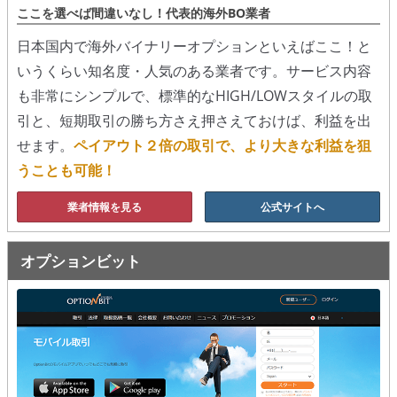
ここを選べば間違いなし！代表的海外BO業者
移動平均線
日本国内で海外バイナリーオプションといえばここ！と
いうくらい知名度・人気のある業者です。サービス内容
トレンド順張り
も非常にシンプルで、標準的なHIGH/LOWスタイルの取
MACD
引と、短期取引の勝ち方さえ押さえておけば、利益を出
せます。
ペイアウト２倍の取引で、より大きな利益を狙
RSI
うことも可能！
ボリンジャーバンド
業者情報を見る
公式サイトへ
ストラテジーアドバイザー
オプションビット
スポットフォロー
トレーダーズ・チョイス
スプレッド取引
アルゴビット