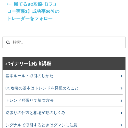
投
勝てるBO攻略【iフォ
稿
ロー実践3】成功率56％の
ナ
トレーダーをフォロー
ビ
ゲ
ー
検
シ
索:
ョ
ン
バイナリー初心者講座
基本ルール・取引のしかた
BO攻略の基本はトレンドを見極めること
トレンド順張りで勝つ方法
逆張りの仕方と相場変動のしくみ
シグナルで取引するときはダマシに注意