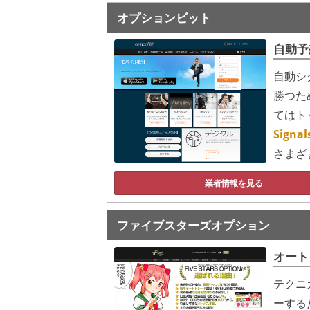
オプションビット
自動予
自動シ
勝つた
てはト
Sign
さまざ
業者情報を見る
ファイブスターズオプション
オート
テクニ
ーする