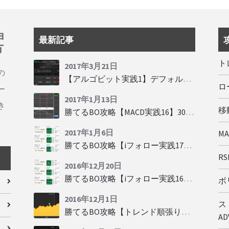
ョ
最新記事
方
ト
2017年3月21日
の
【アルゴビット実践1】デフォルト設定で30秒取引
ロ
ー
2017年1月13日
き
移動
勝てるBO攻略【MACD実践16】30秒取引で勝つには
2017年1月6日
M
勝てるBO攻略【iフォロー実践17】フォロワーの少ない人をフォローする
RSI
2016年12月20日
勝てるBO攻略【iフォロー実践16】勝てるトレーダーを見抜く
ボリ
2016年12月1日
ス
勝てるBO攻略【トレンド順張り実践35】下落からの反発を見極める
AD