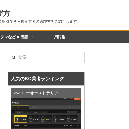
び方
て取引できる優良業者の選び方をご紹介します。
テマなどBO裏話
用語集
検
索:
人気のBO業者ランキング
ハイローオーストラリア