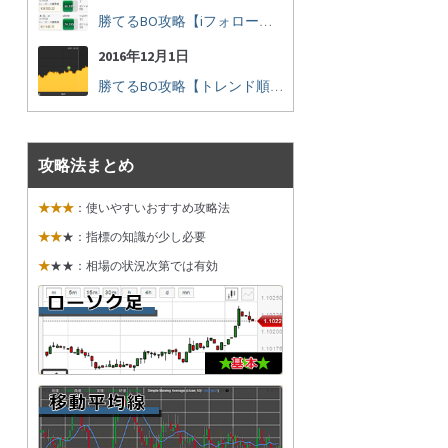
勝てるBO攻略【iフォロー実践16】勝てるトレーダーを見抜く
2016年12月1日
勝てるBO攻略【トレンド順張り実践35】下落からの反発を見極める
攻略法まとめ
★★★
：使いやすいおすすめ攻略法
★★
★：指標の知識が少し必要
★
★★：相場の状況次第では有効