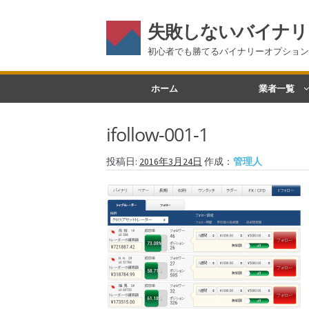
失敗しないバイナリ
初心者でも勝てるバイナリーオプション
ナ
コ
ホーム
業者一覧
ビ
ン
ゲ
テ
ifollow-001-1
ー
ン
シ
ツ
投稿日:
2016年3月24日
作成：
管理人
ョ
へ
ン
ス
へ
キ
ス
ッ
キ
プ
ッ
プ