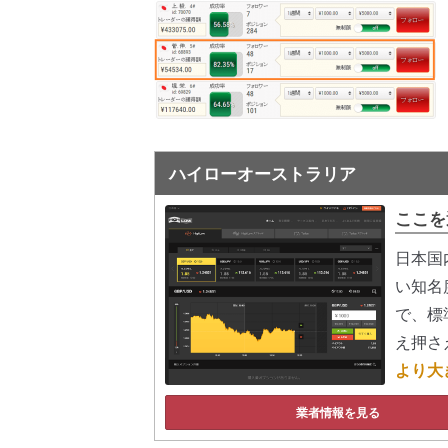
ハイローオーストラリア
ここを
日本国
い知名
で、標
え押さ
より大
業者情報を見る