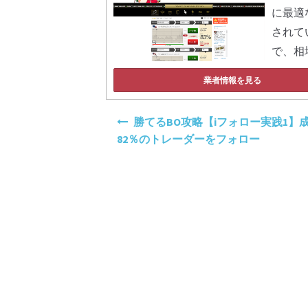
に最適
されて
で、相
業者情報を見る
投
勝てるBO攻略【iフォロー実践1】
稿
82％のトレーダーをフォロー
ナ
ビ
ゲ
ー
シ
ョ
ン