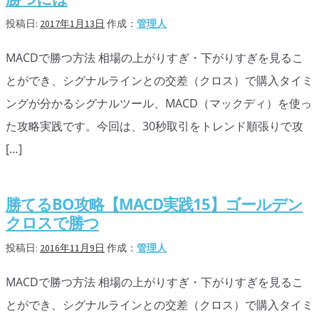
オプションビット
ス
ッ
投稿日:
2017年1月13日
作成：
管理人
キ
プ
ファイブスターズオプション
ッ
MACDで勝つ方法 相場の上がりすぎ・下がりすぎを見るこ
プ
初心者講座
とができ、シグナルラインとの交差（クロス）で購入タイミ
基本ルール・取引のしかた
ングが分かるシグナルツール、MACD（マックディ）を使っ
た攻略実践です。今回は、30秒取引をトレンド順張りで攻
トレンドを見極める
[…]
トレンド順張りで勝つ方法
逆張りと相場変動のしくみ
勝てるBO攻略【MACD実践15】ゴールデン
クロスで勝つ
シグナルはダマシに注意
投稿日:
2016年11月9日
作成：
管理人
負けそうなときは損切り
MACDで勝つ方法 相場の上がりすぎ・下がりすぎを見るこ
攻略法まとめ
とができ、シグナルラインとの交差（クロス）で購入タイミ
ローソク足チャート