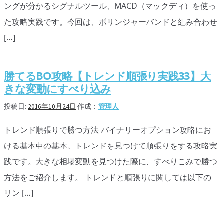
ングが分かるシグナルツール、MACD（マックディ）を使っ
移動平均線
た攻略実践です。今回は、ボリンジャーバンドと組み合わせ
[…]
トレンド順張り
MACD
勝てるBO攻略【トレンド順張り実践33】大
RSI
きな変動にすべり込み
ボリンジャーバンド
投稿日:
2016年10月24日
作成：
管理人
ストラテジーアドバイザー
トレンド順張りで勝つ方法 バイナリーオプション攻略にお
ける基本中の基本、トレンドを見つけて順張りをする攻略実
スポットフォロー
践です。大きな相場変動を見つけた際に、すべりこみで勝つ
トレーダーズ・チョイス
方法をご紹介します。 トレンドと順張りに関しては以下の
スプレッド取引
リン […]
アルゴビット