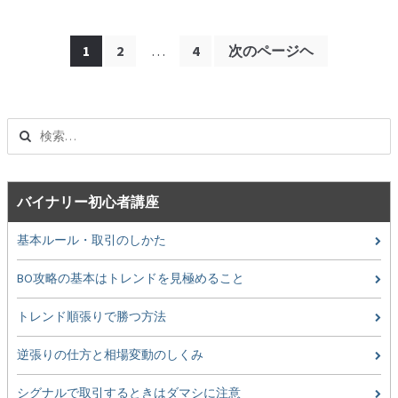
投
1
2
…
4
次のページヘ
稿
ナ
ビ
ゲ
検
索:
ー
シ
ョ
バイナリー初心者講座
ン
基本ルール・取引のしかた
BO攻略の基本はトレンドを見極めること
トレンド順張りで勝つ方法
逆張りの仕方と相場変動のしくみ
シグナルで取引するときはダマシに注意