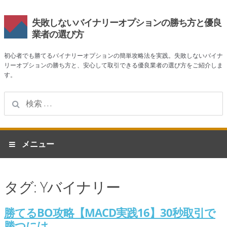
失敗しないバイナリーオプションの勝ち方と優良
業者の選び方
初心者でも勝てるバイナリーオプションの簡単攻略法を実践。失敗しないバイナ
リーオプションの勝ち方と、安心して取引できる優良業者の選び方をご紹介しま
す。
検
索:
ナ
コ
メニュー
ビ
ン
ゲ
テ
ホーム
ー
ン
タグ:
Yバイナリー
シ
ツ
業者一覧
ョ
へ
ン
ス
勝てるBO攻略【MACD実践16】30秒取引で
ハイローオーストラリア
へ
キ
勝つには