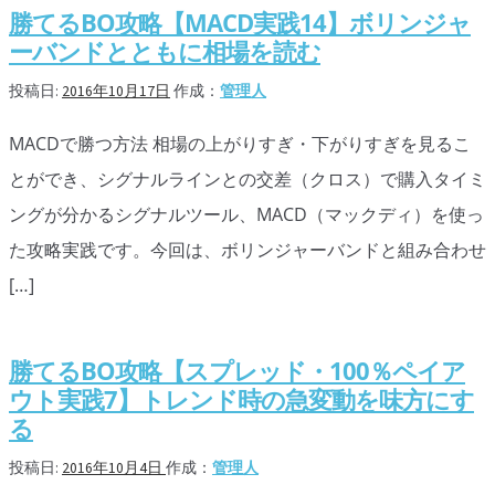
勝てるBO攻略【MACD実践14】ボリンジャ
シグナルズ
ーバンドとともに相場を読む
詐欺・ステマなどBO裏話
投稿日:
2016年10月17日
作成：
管理人
ステマに注意！
MACDで勝つ方法 相場の上がりすぎ・下がりすぎを見るこ
２ちゃんまとめ風の詐欺サイト
とができ、シグナルラインとの交差（クロス）で購入タイミ
用語集
ングが分かるシグナルツール、MACD（マックディ）を使っ
た攻略実践です。今回は、ボリンジャーバンドと組み合わせ
[…]
勝てるBO攻略【スプレッド・100％ペイア
ウト実践7】トレンド時の急変動を味方にす
る
投稿日:
2016年10月4日
作成：
管理人