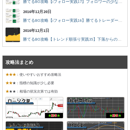
勝てるBO攻略【iフォロー実践17】フォロワーの少ない人をフォローする
シグナルズ
2016年12月20日
詐欺・ステマなどBO裏話
勝てるBO攻略【iフォロー実践16】勝てるトレーダーを見抜く
ステマに注意！
2016年12月1日
勝てるBO攻略【トレンド順張り実践35】下落からの反発を見極める
２ちゃんまとめ風の詐欺サイト
用語集
攻略法まとめ
★★★
：使いやすいおすすめ攻略法
★★
★：指標の知識が少し必要
★
★★：相場の状況次第では有効