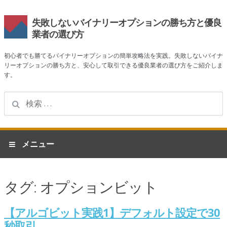
失敗しないバイナリーオプションの勝ち方と優良
業者の選び方
初心者でも勝てるバイナリーオプションの簡単攻略法を実践。失敗しないバイナ
リーオプションの勝ち方と、安心して取引できる優良業者の選び方をご紹介しま
す。
検
索:
ナ
コ
メニュー
ビ
ン
ゲ
テ
ホーム
ー
ン
タグ:
オプションビット
シ
ツ
業者一覧
ョ
へ
ン
ス
【アルゴビット実践1】デフォルト設定で30
ハイローオーストラリア
へ
キ
秒取引