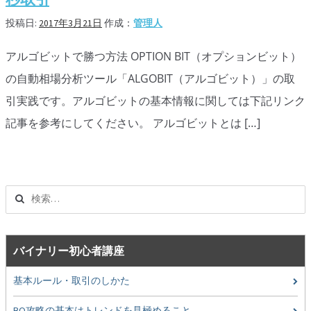
オプションビット
ス
ッ
投稿日:
2017年3月21日
作成：
管理人
キ
プ
ファイブスターズオプション
ッ
アルゴビットで勝つ方法 OPTION BIT（オプションビット）
プ
初心者講座
の自動相場分析ツール「ALGOBIT（アルゴビット）」の取
基本ルール・取引のしかた
引実践です。アルゴビットの基本情報に関しては下記リンク
記事を参考にしてください。 アルゴビットとは […]
トレンドを見極める
トレンド順張りで勝つ方法
逆張りと相場変動のしくみ
検
索:
シグナルはダマシに注意
負けそうなときは損切り
バイナリー初心者講座
攻略法まとめ
基本ルール・取引のしかた
ローソク足チャート
BO攻略の基本はトレンドを見極めること