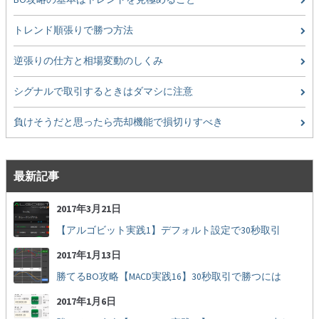
移動平均線
トレンド順張りで勝つ方法
トレンド順張り
逆張りの仕方と相場変動のしくみ
MACD
シグナルで取引するときはダマシに注意
RSI
負けそうだと思ったら売却機能で損切りすべき
ボリンジャーバンド
最新記事
ストラテジーアドバイザー
2017年3月21日
スポットフォロー
【アルゴビット実践1】デフォルト設定で30秒取引
トレーダーズ・チョイス
2017年1月13日
スプレッド取引
勝てるBO攻略【MACD実践16】30秒取引で勝つには
アルゴビット
2017年1月6日